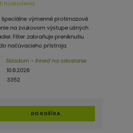
i hodnotenia
ú špeciálne výmenné protimazové
nenie na zvukovom výstupe ušných
el. Filter zabraňuje preniknutiu
do načúvacieho prístroja.
Skladom – ihneď na odoslanie
10.8.2026
3352
DO KOŠÍKA