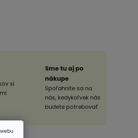
Sme tu aj po
nákupe
ov si
Spoľahnite sa na
imi
nás, kedykoľvek nás
budete potrebovať
 webu