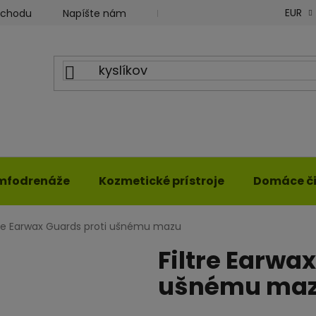
EUR
bchodu
Napíšte nám
Blog ILWY
Obchodné podm
mfodrenáže
Kozmetické prístroje
Domáce či
tre Earwax Guards proti ušnému mazu
Filtre Earwa
ušnému ma