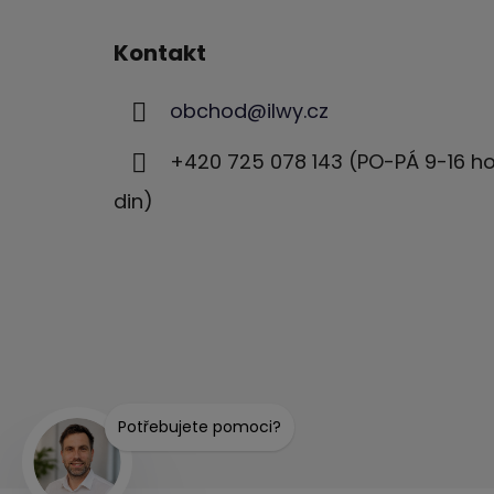
Z
á
Kontakt
p
ä
obchod
@
ilwy.cz
t
i
+420 725 078 143 (PO-PÁ 9-16 h
e
din)