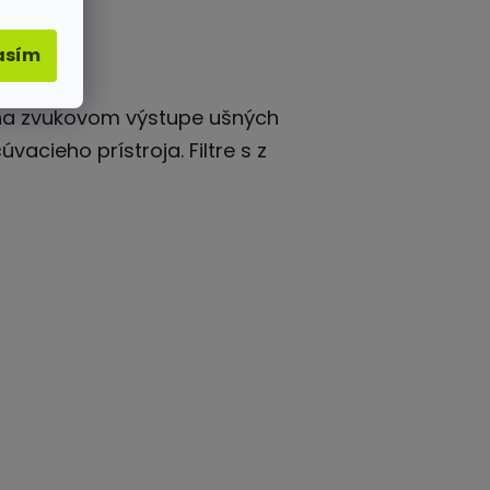
asím
 na zvukovom výstupe ušných
acieho prístroja. Filtre s
z