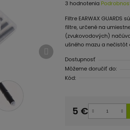
Priemerné
3 hodnotenia
Podrobnost
hodnotenie
Filtre EARWAX GUARDS s
produktu
filtre, určené na umiest
je
(zvukovodových) načúvadi
4,7
ušného mazu a nečistôt 
z
5
Dostupnosť
hviezdičiek.
Môžeme doručiť do:
Kód:
5 €
Jednotková cena: