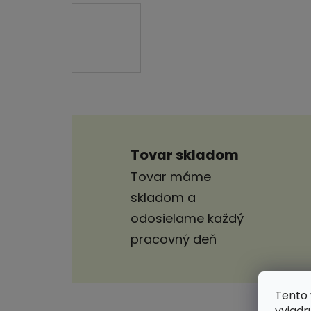
Tovar skladom
Tovar máme
skladom a
odosielame každý
pracovný deň
Tento 
vyjadr