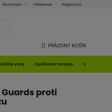
Prihlásenie
Registrácia
Slovenčina
ienky
Moja objednávka
PRÁZDNY KOŠÍK
NÁKUPNÝ
KOŠÍK
stičky vody
Kyslíková terapia
Vyhrievané o
x Guards proti
zu