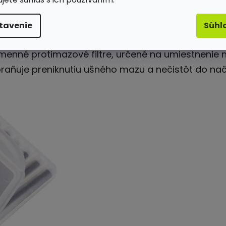
Popis
Hodnotenie (3)
tavenie
Súhl
menné protimazové filtre, určené na umiestnenie
raňuje preniknutiu ušného mazu a nečistôt do načúv