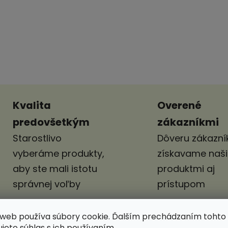
Kvalita
Overené
predovšetkým
zákazníkmi
Starostlivo
Dôveru zákazník
vyberáme produkty,
získavame naš
aby ste mali istotu
produktmi aj
správnej voľby
prístupom
web používa súbory cookie. Ďalším prechádzaním tohto
ujete súhlas s ich používaním.