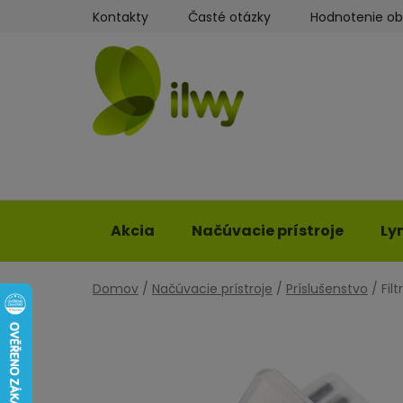
Prejsť
Kontakty
Časté otázky
Hodnotenie o
na
obsah
Akcia
Načúvacie prístroje
Ly
Domov
/
Načúvacie prístroje
/
Príslušenstvo
/
Fil