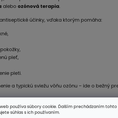
a
alebo
ozónová terapia
.
 antiseptické účinky, vďaka ktorým pomáha:
kné,
pokožky,
nú pleť,
nie pleti.
nenie a typickú sviežu vôňu ozónu – ide o bežný p
že?
web používa súbory cookie. Ďalším prechádzaním tohto
ujete súhlas s ich používaním.