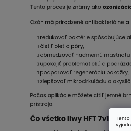
Tento proces je známy ako
ozonizáci
Ozón má prirodzené antibakteriálne a
redukovať baktérie spôsobujúce a
čistiť pleť a póry,
obmedzovať nadmernú mastnotu 
upokojiť problematickú a podrážde
podporovať regeneráciu pokožky,
zlepšovať mikrocirkuláciu a okysliče
Počas aplikácie môžete cítiť jemné br
prístroja.
Čo všetko Ilwy HFT 7v1 doká
Tento 
vyjadr