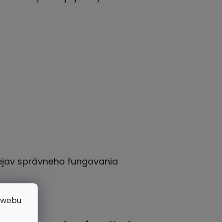
rejav správneho fungovania
 webu