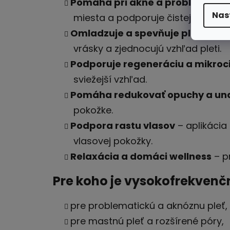
Pomáha pri akné a problematicke
Nas
miesta a podporuje čistejší vzhľa
Omladzuje a spevňuje pleť
– vys
vrásky a zjednocujú vzhľad pleti.
Podporuje regeneráciu a mikroci
sviežejší vzhľad.
Pomáha redukovať opuchy a un
pokožke.
Podpora rastu vlasov
– aplikácia 
vlasovej pokožky.
Relaxácia a domáci wellness
– p
Pre koho je vysokofrekvenč
pre problematickú a aknóznu pleť,
pre mastnú pleť a rozšírené póry,