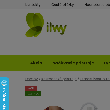
Prejsť
Kontakty
Časté otázky
Hodnotenie o
na
obsah
Akcia
Načúvacie prístroje
Ly
Domov
/
Kozmetické prístroje
/
Starostlivosť o te
AKCIA
NOVINKA