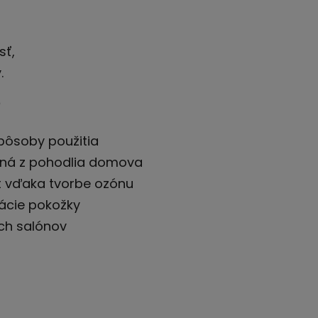
sť,
.
?
spôsoby použitia
upná z pohodlia domova
kt vďaka tvorbe ozónu
ácie pokožky
ch salónov