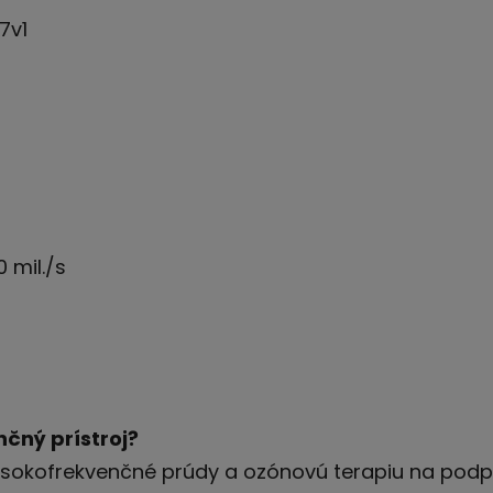
7v1
 mil./s
čný prístroj?
 vysokofrekvenčné prúdy a ozónovú terapiu na podp