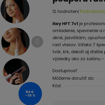
Priemerné
12 hodnotení
Podrobnost
hodnotenie
Ilwy HFT 7v1
je profesion
produktu
omladenie, spevnenie a r
je
akné, jazvičkám, opuchom
4,3
rast vlasov. Vďaka 7 špe
z
tvár, krk, dekolt aj ďalši
5
výsledky ako zo salónu –
hviezdičiek.
Dostupnosť
Môžeme doručiť do:
Kód:
84 €
–35 %