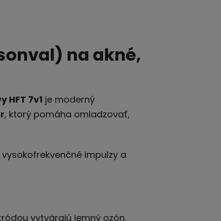
rsonval) na akné,
wy HFT 7v1
je moderný
r
, ktorý pomáha omladzovať,
 vysokofrekvenčné impulzy a
ktródou vytvárajú jemný ozón.