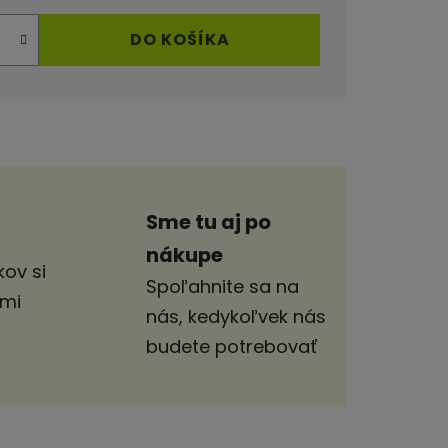
DO KOŠÍKA
Sme tu aj po
nákupe
ov si
Spoľahnite sa na
imi
nás, kedykoľvek nás
budete potrebovať