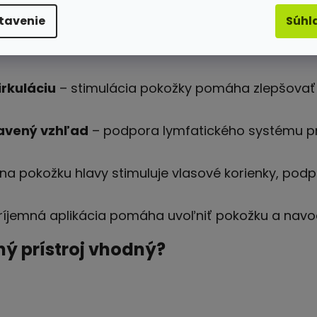
j pleti
– ozónová terapia pôsobí antibakteriáln
tavenie
Súhl
d pokožky.
okofrekvenčné impulzy podporujú elasticitu poko
rkuláciu
– stimulácia pokožky pomáha zlepšovať 
avený vzhľad
– podpora lymfatického systému pri
na pokožku hlavy stimuluje vlasové korienky, podporu
ríjemná aplikácia pomáha uvoľniť pokožku a navod
ný prístroj vhodný?