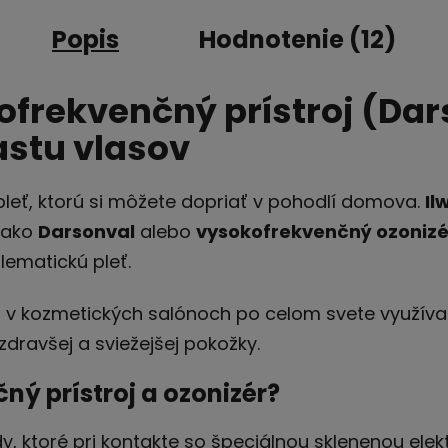
Popis
Hodnotenie (12)
kofrekvenčný prístroj (Da
astu vlasov
pleť, ktorú si môžete dopriať v pohodlí domova.
Il
 ako
Darsonval
alebo
vysokofrekvenčný ozonizé
lematickú pleť.
 v kozmetických salónoch po celom svete využíva
zdravšej a sviežejšej pokožky.
ý prístroj a ozonizér?
y, ktoré pri kontakte so špeciálnou sklenenou ele