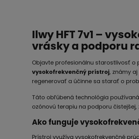
Ilwy HFT 7v1 – vyso
vrásky a podporu r
Objavte profesionálnu starostlivosť o 
vysokofrekvenčný prístroj
, známy aj
regenerovať a účinne sa starať o prob
Táto obľúbená technológia používaná
ozónovú terapiu na podporu čistejšej, 
Ako funguje vysokofrekvenčn
Prístroj využíva vysokofrekvenčné prúd