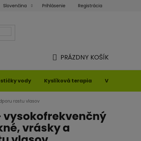
Prihlásenie
Registrácia
Slovenčina
ienky
Moja objednávka
PRÁZDNY KOŠÍK
NÁKUPNÝ
KOŠÍK
stičky vody
Kyslíková terapia
Vyhrievané o
odporu rastu vlasov
 – vysokofrekvenčný
kné, vrásky a
tu vlasov