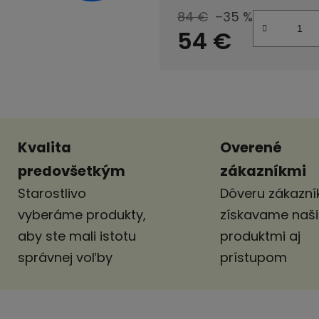
84 €
–35 %
54 €
Jednotková cena:
Kvalita
Overené
predovšetkým
zákazníkmi
Starostlivo
Dôveru zákazník
vyberáme produkty,
získavame naš
aby ste mali istotu
produktmi aj
správnej voľby
prístupom