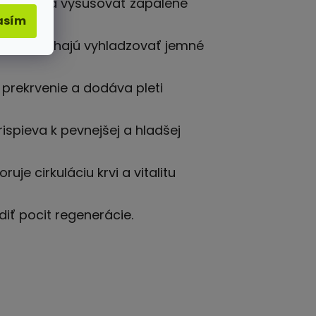
e, pomáha vysušovať zapálené
asím
žky, pomáhajú vyhladzovať jemné
prekrvenie a dodáva pleti
spieva k pevnejšej a hladšej
je cirkuláciu krvi a vitalitu
iť pocit regenerácie.