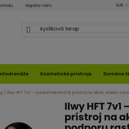
EUR
bchodu
Napíšte nám
Blog ILWY
Obchodné podm
mfodrenáže
Kozmetické prístroje
Domáce či
lo
/
Ilwy HFT 7v1 – vysokofrekvenčný prístroj na akné, vrásky a p
Ilwy HFT 7v1
prístroj na a
podporu ras