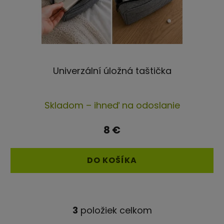
Univerzální úložná taštička
Skladom – ihneď na odoslanie
8 €
DO KOŠÍKA
3
položiek celkom
O