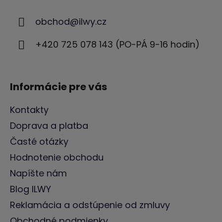
p
ä
obchod
@
ilwy.cz
t
i
+420 725 078 143 (PO-PÁ 9-16 hodin)
e
Informácie pre vás
Kontakty
Doprava a platba
Časté otázky
Hodnotenie obchodu
Napíšte nám
Blog ILWY
Reklamácia a odstúpenie od zmluvy
Obchodné podmienky