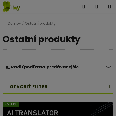
Prejsť
Hľadať
NÁKUP
na
KOŠÍK
obsah
Domov
/
Ostatní produkty
Ostatní produkty
R
Radiť podľa:
Najpredávanejšie
a
d
e
OTVORIŤ FILTER
n
i
V
e
NOVINKA
ý
p
p