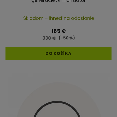
generácie AI Translator
Priemerné
Skladom – ihneď na odoslanie
hodnotenie
produktu
165 €
je
330 €
(–50 %)
4,7
z
DO KOŠÍKA
5
hviezdičiek.