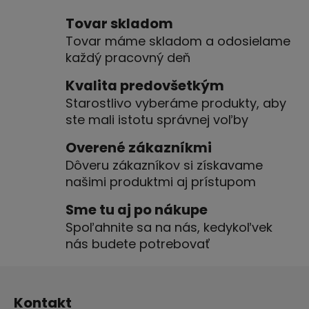
v
l
Tovar skladom
á
Tovar máme skladom a odosielame
d
každý pracovný deň
a
c
Kvalita predovšetkým
i
Starostlivo vyberáme produkty, aby
e
ste mali istotu správnej voľby
p
r
Overené zákazníkmi
v
Dôveru zákazníkov si získavame
k
našimi produktmi aj prístupom
y
v
Sme tu aj po nákupe
ý
Spoľahnite sa na nás, kedykoľvek
p
nás budete potrebovať
i
s
Z
u
á
Kontakt