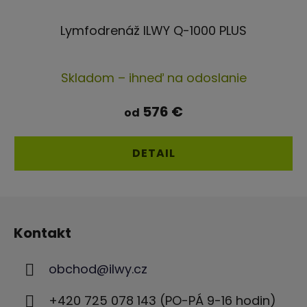
Lymfodrenáž ILWY Q-1000 PLUS
Priemerné
Skladom – ihneď na odoslanie
hodnotenie
produktu
576 €
od
je
4,7
DETAIL
z
5
Z
hviezdičiek.
á
Kontakt
p
ä
obchod
@
ilwy.cz
t
i
+420 725 078 143 (PO-PÁ 9-16 hodin)