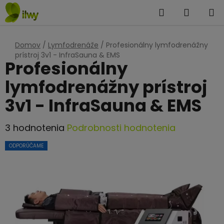
Prejsť
Hľadať
NÁKUP
na
KOŠÍK
obsah
Domov
/
Lymfodrenáže
/
Profesionálny lymfodrenážny
prístroj 3v1 - InfraSauna & EMS
Profesionálny
lymfodrenážny prístroj
3v1 - InfraSauna & EMS
Priemerné
3 hodnotenia
Podrobnosti hodnotenia
hodnotenie
ODPORÚČAME
produktu
je
4,7
z
5