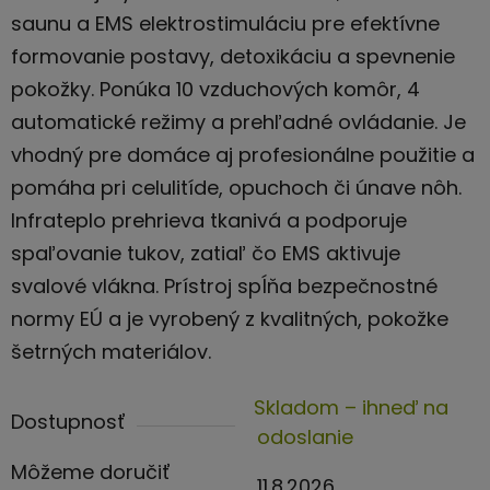
saunu a EMS elektrostimuláciu pre efektívne
formovanie postavy, detoxikáciu a spevnenie
pokožky. Ponúka 10 vzduchových komôr, 4
automatické režimy a prehľadné ovládanie. Je
vhodný pre domáce aj profesionálne použitie a
pomáha pri celulitíde, opuchoch či únave nôh.
Infrateplo prehrieva tkanivá a podporuje
spaľovanie tukov, zatiaľ čo EMS aktivuje
svalové vlákna. Prístroj spĺňa bezpečnostné
normy EÚ a je vyrobený z kvalitných, pokožke
šetrných materiálov.
Skladom – ihneď na
Dostupnosť
odoslanie
Môžeme doručiť
11.8.2026