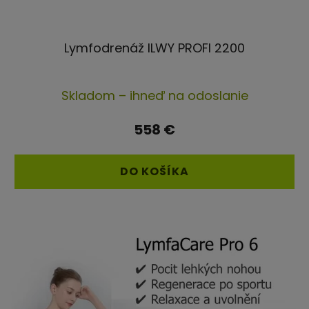
Lymfodrenáž ILWY PROFI 2200
Priemerné
Skladom – ihneď na odoslanie
hodnotenie
produktu
558 €
je
4,5
DO KOŠÍKA
z
5
hviezdičiek.