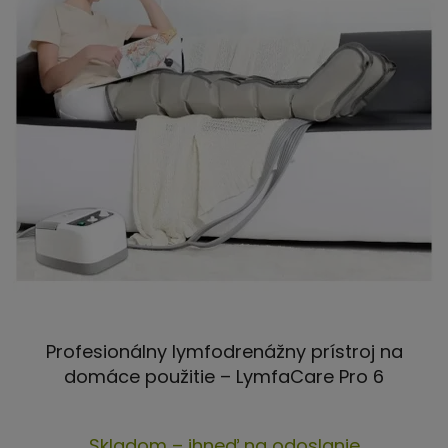
Profesionálny lymfodrenážny prístroj na
domáce použitie – LymfaCare Pro 6
Priemerné
Skladom – ihneď na odoslanie