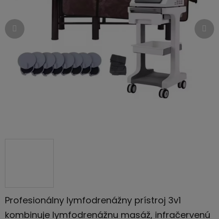
hviezdičiek.
Profesionálny lymfodrenážny prístroj 3v1
kombinuje lymfodrenážnu masáž, infračervenú