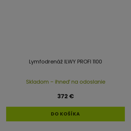
Lymfodrenáž ILWY PROFI 1100
Priemerné
Skladom – ihneď na odoslanie
hodnotenie
produktu
372 €
je
4,4
DO KOŠÍKA
z
5