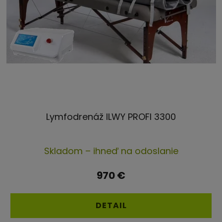
Lymfodrenáž ILWY PROFI 3300
Priemerné
Skladom – ihneď na odoslanie
hodnotenie
produktu
970 €
je
4,8
DETAIL
z