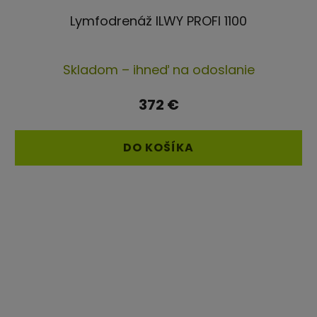
Lymfodrenáž ILWY PROFI 1100
Priemerné
Skladom – ihneď na odoslanie
hodnotenie
produktu
372 €
je
4,4
DO KOŠÍKA
z
5
hviezdičiek.