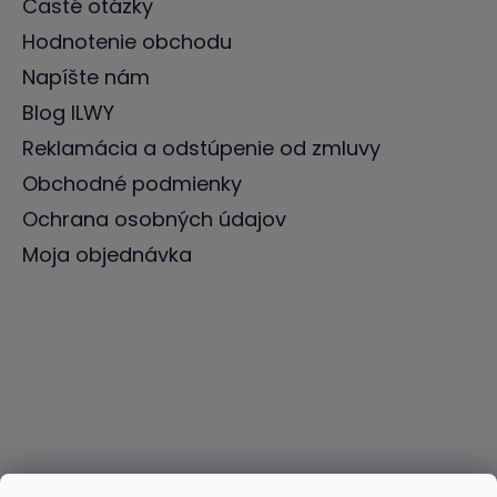
Časté otázky
Hodnotenie obchodu
Napíšte nám
Blog ILWY
Reklamácia a odstúpenie od zmluvy
Obchodné podmienky
Ochrana osobných údajov
Moja objednávka