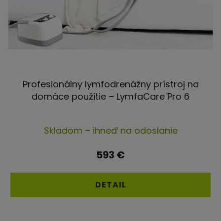
Profesionálny lymfodrenážny prístroj na
domáce použitie – LymfaCare Pro 6
Priemerné
Skladom – ihneď na odoslanie
hodnotenie
produktu
593 €
je
5,0
DETAIL
z
5