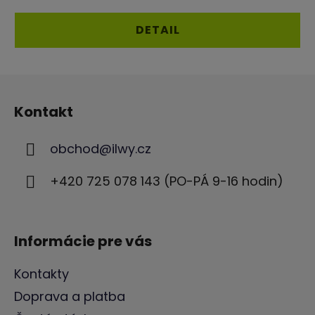
je
4,7
DETAIL
z
5
Z
hviezdičiek.
á
Kontakt
p
ä
obchod
@
ilwy.cz
t
i
+420 725 078 143 (PO-PÁ 9-16 hodin)
e
Informácie pre vás
Kontakty
Doprava a platba