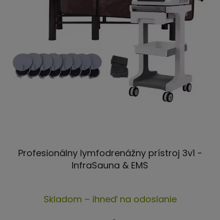
Profesionálny lymfodrenážny prístroj 3v1 -
InfraSauna & EMS
Priemerné
Skladom – ihneď na odoslanie
hodnotenie