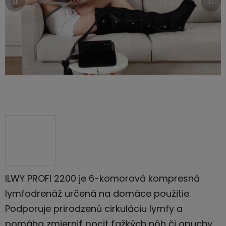
ILWY PROFI 2200 je 6-komorová kompresná
lymfodrenáž určená na domáce použitie.
Podporuje prirodzenú cirkuláciu lymfy a
pomáha zmierniť pocit ťažkých nôh či opuchy.