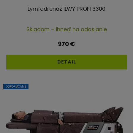
Lymfodrenáž ILWY PROFI 3300
Priemerné
Skladom – ihneď na odoslanie
hodnotenie
produktu
970 €
je
4,8
DETAIL
z
5
hviezdičiek.
ODPORÚČAME