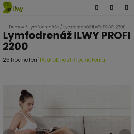
Prejsť
Hľadať
NÁKUP
na
KOŠÍK
obsah
Domov
/
Lymfodrenáže
/
Lymfodrenáž ILWY PROFI 2200
Lymfodrenáž ILWY PROFI
2200
Priemerné
26 hodnotení
Podrobnosti hodnotenia
hodnotenie
produktu
je
4,5
z
5
hviezdičiek.