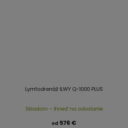
Lymfodrenáž ILWY Q-1000 PLUS
Priemerné
Skladom – ihneď na odoslanie
hodnotenie
produktu
576 €
od