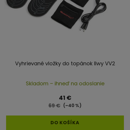
Vyhrievané vložky do topánok Ilwy VV2
Priemerné
Skladom – ihneď na odoslanie
hodnotenie
produktu
41 €
je
69 €
(–40 %)
5,0
z
DO KOŠÍKA