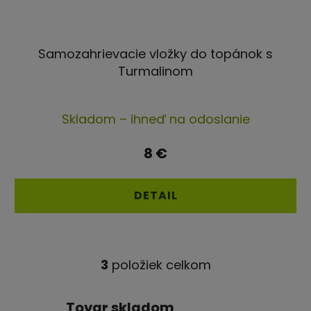
Samozahrievacie vložky do topánok s
Turmalinom
Priemerné
Skladom – ihneď na odoslanie
hodnotenie
produktu
8 €
je
4,5
DETAIL
z
5
hviezdičiek.
3
položiek celkom
O
v
l
Tovar skladom