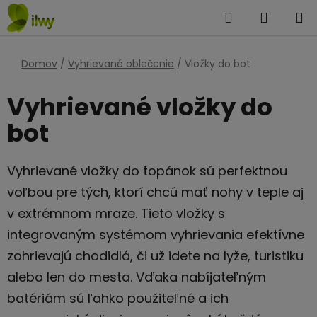
Prejsť
Hľadať
NÁKUP
na
KOŠÍK
obsah
Domov
/
Vyhrievané oblečenie
/
Vložky do bot
Vyhrievané vložky do
bot
Vyhrievané vložky do topánok sú perfektnou
voľbou pre tých, ktorí chcú mať nohy v teple aj
v extrémnom mraze. Tieto vložky s
integrovaným systémom vyhrievania efektívne
zohrievajú chodidlá, či už idete na lyže, turistiku
alebo len do mesta. Vďaka nabíjateľným
batériám sú ľahko použiteľné a ich