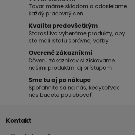
á
Tovar máme skladom a odosielame
d
každý pracovný deň
a
c
Kvalita predovšetkým
i
Starostlivo vyberáme produkty, aby
e
ste mali istotu správnej voľby
p
r
Overené zákazníkmi
v
Dôveru zákazníkov si získavame
k
našimi produktmi aj prístupom
y
v
Sme tu aj po nákupe
ý
Spoľahnite sa na nás, kedykoľvek
p
nás budete potrebovať
i
s
Z
u
á
Kontakt
p
ä