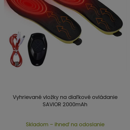
r
k
o
t
d
o
u
v
k
t
o
v
Vyhrievané vložky na diaľkové ovládanie
SAVIOR 2000mAh
Priemerné
Skladom – ihneď na odoslanie
hodnotenie