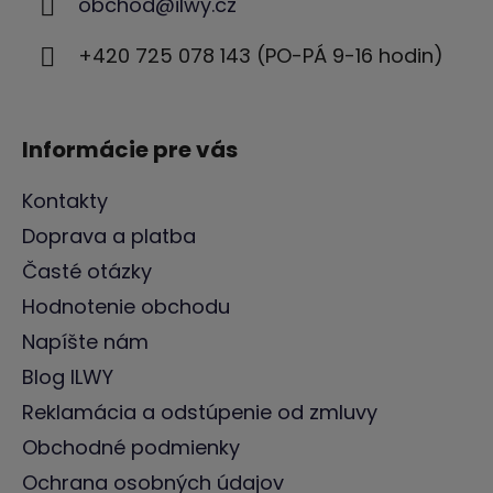
obchod
@
ilwy.cz
t
i
+420 725 078 143 (PO-PÁ 9-16 hodin)
e
Informácie pre vás
Kontakty
Doprava a platba
Časté otázky
Hodnotenie obchodu
Napíšte nám
Blog ILWY
Reklamácia a odstúpenie od zmluvy
Obchodné podmienky
Ochrana osobných údajov