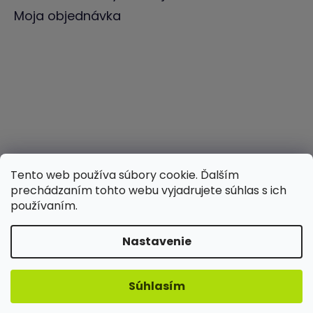
Moja objednávka
Tento web používa súbory cookie. Ďalším
prechádzaním tohto webu vyjadrujete súhlas s ich
používaním.
Nastavenie
Vytvoril Shoptet
Súhlasím
Copyright 2026
ILWY
. Všetky práva
vyhradené.