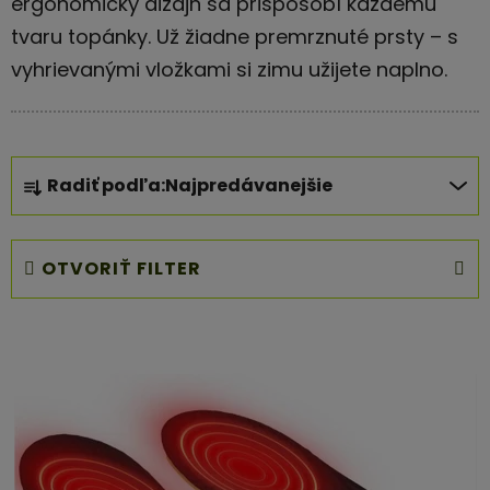
ergonomický dizajn sa prispôsobí každému
tvaru topánky. Už žiadne premrznuté prsty – s
vyhrievanými vložkami si zimu užijete naplno.
R
Radiť podľa:
Najpredávanejšie
a
d
e
OTVORIŤ FILTER
n
i
V
e
ý
p
p
r
i
o
s
d
p
u