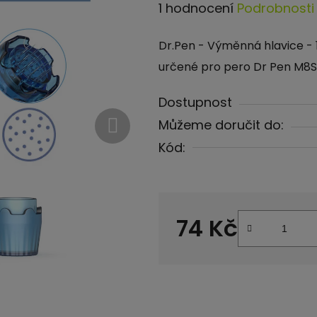
Průměrné
1 hodnocení
Podrobnosti
hodnocení
Dr.Pen - Výměnná hlavice - 18
produktu
určené pro pero Dr Pen M8S
je
5,0
Dostupnost
z
Můžeme doručit do:
5
Kód:
hvězdiček.
74 Kč
Měrná cena: