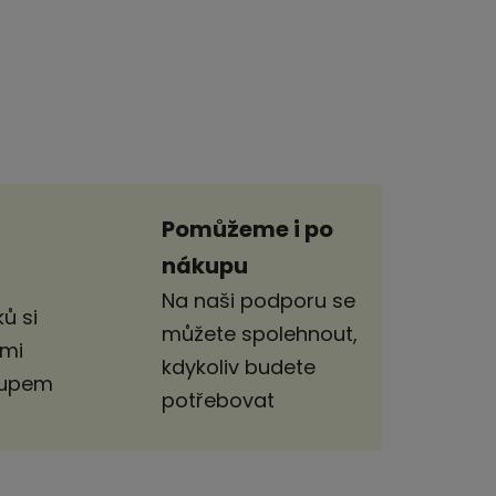
Pomůžeme i po
nákupu
Na naši podporu se
ů si
můžete spolehnout,
imi
kdykoliv budete
stupem
potřebovat