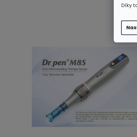
Díky t
Nas