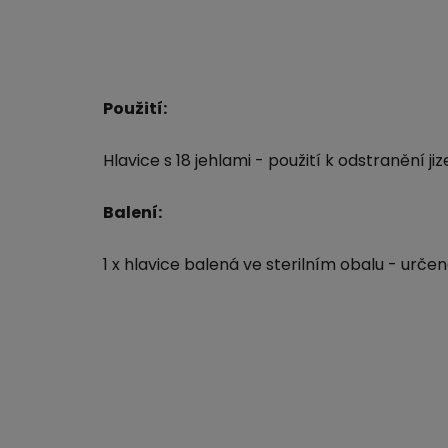
Použití:
Hlavice s 18 jehlami - použití k odstranění ji
Balení:
1 x hlavice balená ve sterilním obalu - urč