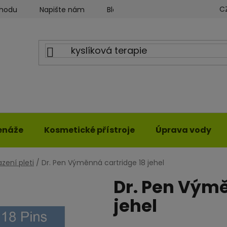
C
chodu
Napište nám
Blog ILWY
Obchodní podmín
enáže
Kosmetické přístroje
Úprava vody
zení pleti
/
Dr. Pen Výměnná cartridge 18 jehel
Dr. Pen Výmě
jehel