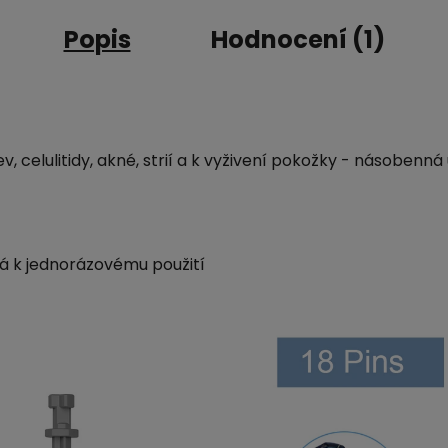
Popis
Hodnocení (1)
zev, celulitidy, akné, strií a k vyživení pokožky - násobenná
ená k jednorázovému použití