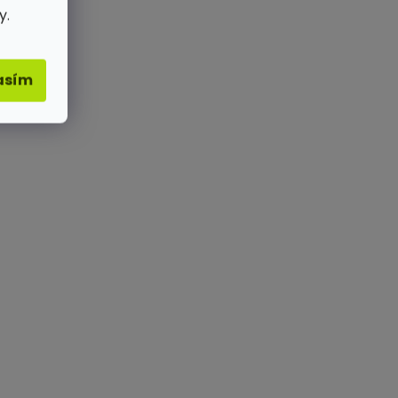
y.
asím