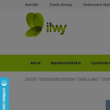
Přejít
Kontakt
Časté dotazy
Hodnocení ob
na
obsah
Akce
Naslouchátka
Lymfodr
Domů
/
Kosmetické přístroje
/
Péče o pleť
/
Omla