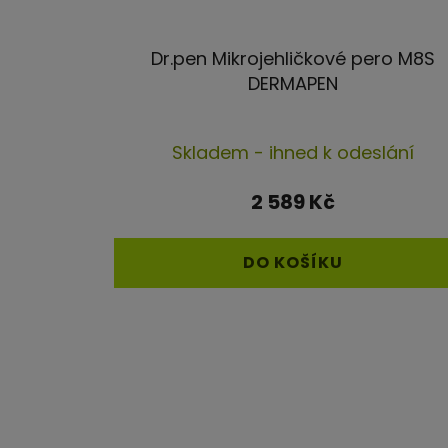
Dr.pen Mikrojehličkové pero M8S
DERMAPEN
Průměrné
Skladem - ihned k odeslání
hodnocení
produktu
2 589 Kč
je
4,3
DO KOŠÍKU
z
5
hvězdiček.