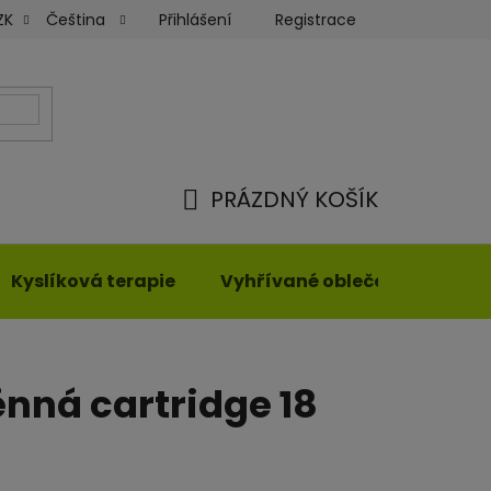
Přihlášení
Registrace
ZK
Čeština
ky
Moje objednávka
PRÁZDNÝ KOŠÍK
NÁKUPNÍ
KOŠÍK
Kyslíková terapie
Vyhřívané oblečení
nná cartridge 18