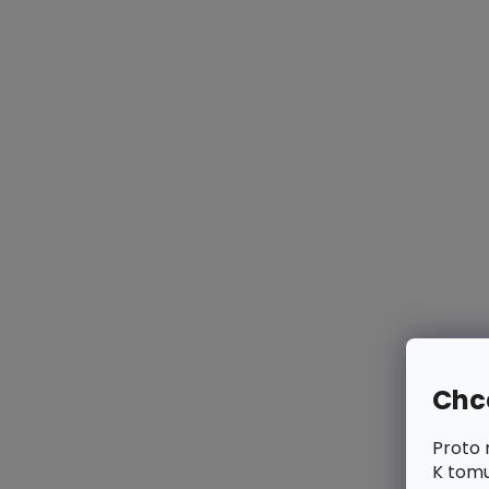
Chce
Proto 
K tomu