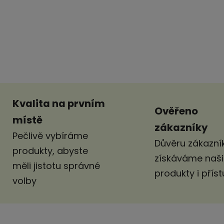
Kvalita na prvním
Ověřeno
místě
zákazníky
Pečlivě vybíráme
Důvěru zákazník
produkty, abyste
získáváme naš
měli jistotu správné
produkty i pří
volby