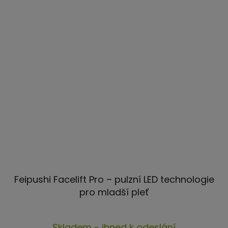
Feipushi Facelift Pro – pulzní LED technologie
pro mladší pleť
Průměrné
Skladem - ihned k odeslání