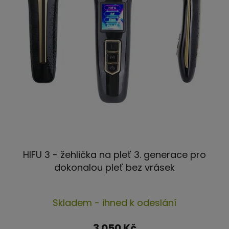
HIFU 3 - žehlička na pleť 3. generace pro
dokonalou pleť bez vrásek
Průměrné
Skladem - ihned k odeslání
hodnocení
produktu
3 050 Kč