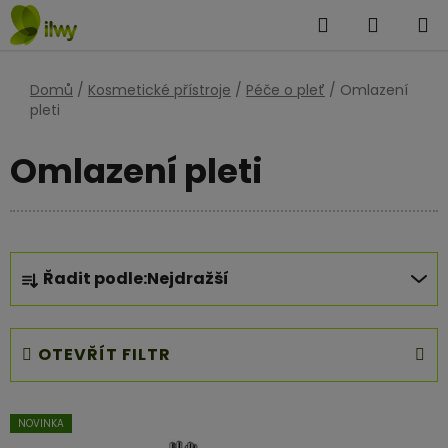
Přejít
Hledat
NÁKUP
na
KOŠÍK
obsah
Domů
/
Kosmetické přístroje
/
Péče o pleť
/
Omlazení
pleti
Omlazení pleti
Ř
Řadit podle:
Nejdražší
a
z
e
OTEVŘÍT FILTR
n
í
V
p
NOVINKA
ý
r