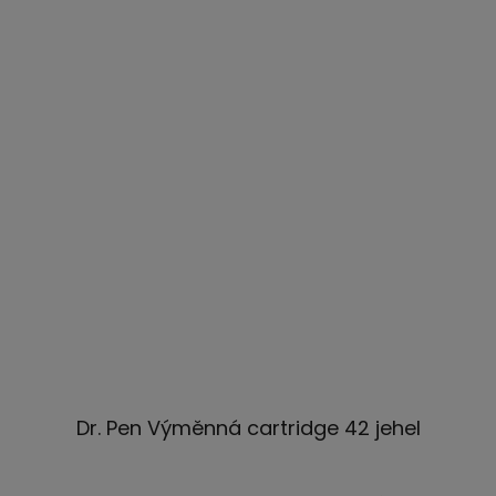
Dr. Pen Výměnná cartridge 42 jehel
Průměrné