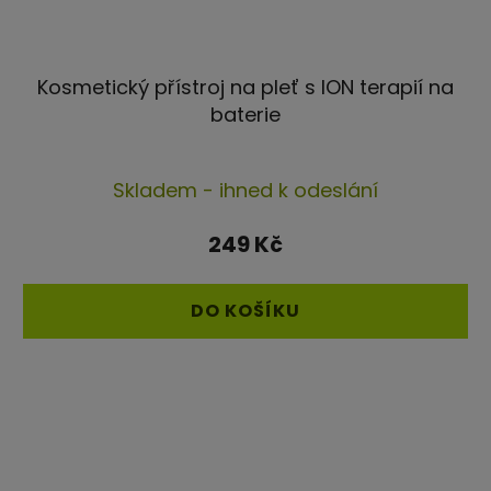
Kosmetický přístroj na pleť s ION terapií na
baterie
Průměrné
Skladem - ihned k odeslání
hodnocení
produktu
249 Kč
je
5,0
DO KOŠÍKU
z
5
hvězdiček.