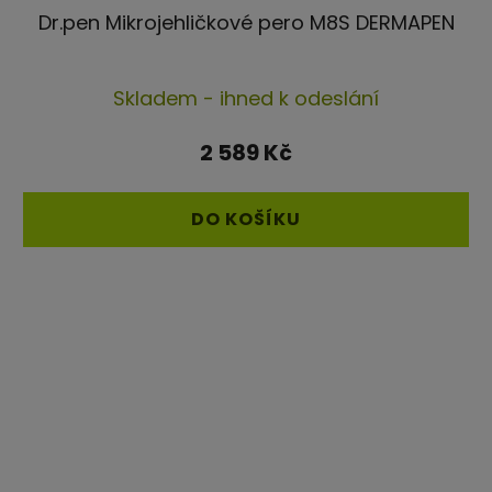
Dr.pen Mikrojehličkové pero M8S DERMAPEN
Průměrné
Skladem - ihned k odeslání
hodnocení
produktu
2 589 Kč
je
4,3
DO KOŠÍKU
z
5
hvězdiček.