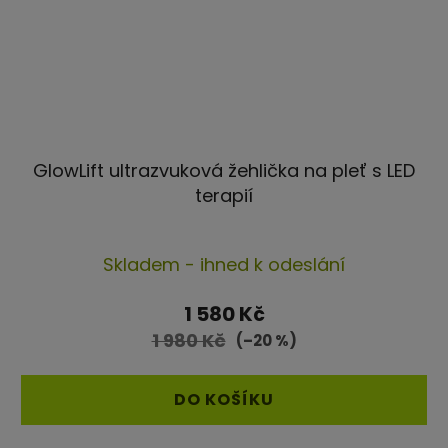
GlowLift ultrazvuková žehlička na pleť s LED
terapií
Průměrné
Skladem - ihned k odeslání
hodnocení
produktu
1 580 Kč
je
1 980 Kč
(–20 %)
4,4
z
DO KOŠÍKU
5