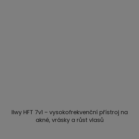
Ilwy HFT 7v1 – vysokofrekvenční přístroj na
akné, vrásky a růst vlasů
Průměrné