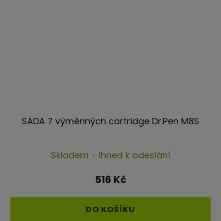
SADA 7 výměnných cartridge Dr.Pen M8S
Průměrné
Skladem - ihned k odeslání
hodnocení
produktu
516 Kč
je
5,0
DO KOŠÍKU
z