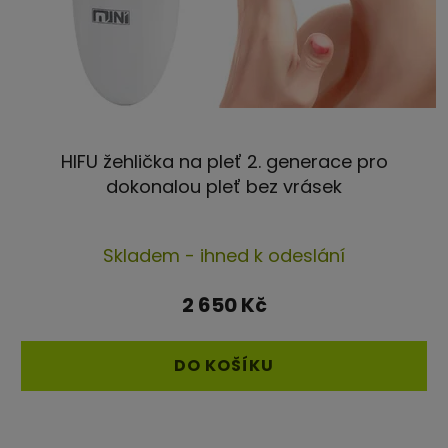
HIFU žehlička na pleť 2. generace pro
dokonalou pleť bez vrásek
Průměrné
Skladem - ihned k odeslání
hodnocení
produktu
2 650 Kč
je
4,4
DO KOŠÍKU
z
5