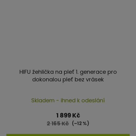
HIFU žehlička na pleť 1. generace pro
dokonalou pleť bez vrásek
Průměrné
Skladem - ihned k odeslání
hodnocení
produktu
1 899 Kč
je
2 165 Kč
(–12 %)
4,6