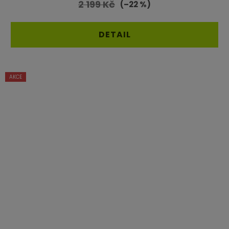
2 199 Kč
(–22 %)
DETAIL
AKCE