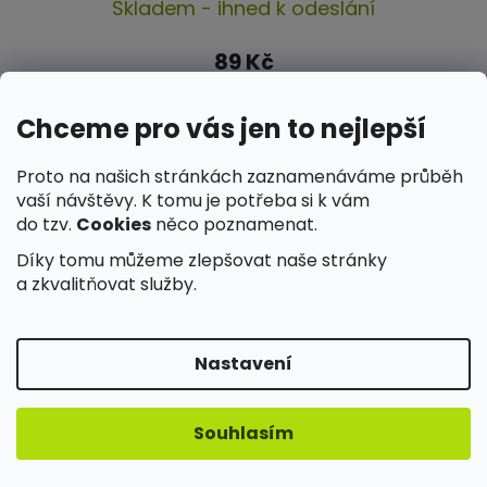
Skladem - ihned k odeslání
hodnocení
produktu
89 Kč
je
5,0
Chceme pro vás jen to nejlepší
DO KOŠÍKU
z
Proto na našich stránkách zaznamenáváme průběh
5
vaší návštěvy. K tomu je potřeba si k vám
hvězdiček.
do tzv.
Cookies
něco poznamenat.
Díky tomu můžeme zlepšovat naše stránky
a zkvalitňovat služby.
Nastavení
Souhlasím