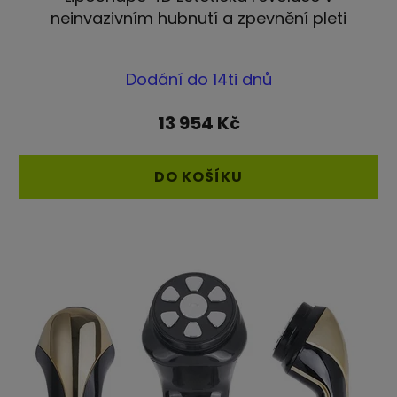
neinvazivním hubnutí a zpevnění pleti
Průměrné
Dodání do 14ti dnů
hodnocení
produktu
13 954 Kč
je
5,0
DO KOŠÍKU
z
5
hvězdiček.