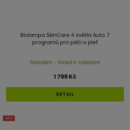
Biolampa SkinCare 4 světla Auto 7
programů pro péči o pleť
Průměrné
Skladem - ihned k odeslání
hodnocení
produktu
1 799 Kč
je
4,4
DETAIL
z
5
hvězdiček.
AKCE