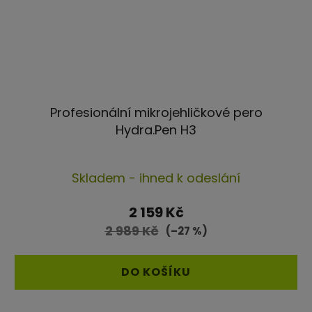
Profesionální mikrojehličkové pero
Hydra.Pen H3
Průměrné
Skladem - ihned k odeslání
hodnocení
produktu
2 159 Kč
je
2 989 Kč
(–27 %)
5,0
z
DO KOŠÍKU
5