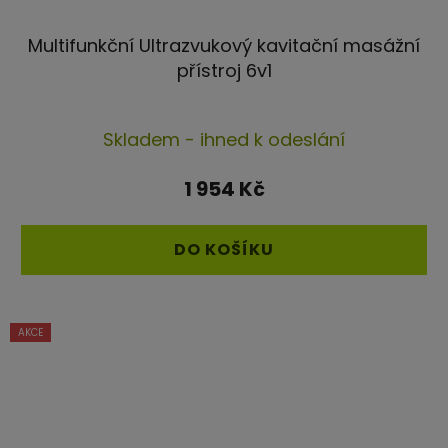
Multifunkční Ultrazvukový kavitační masážní
přístroj 6v1
Průměrné
Skladem - ihned k odeslání
hodnocení
produktu
1 954 Kč
je
4,3
DO KOŠÍKU
z
5
hvězdiček.
AKCE