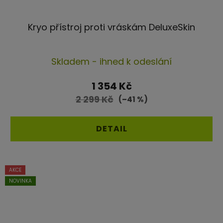
Kryo přístroj proti vráskám DeluxeSkin
Průměrné
Skladem - ihned k odeslání
hodnocení
produktu
1 354 Kč
je
2 299 Kč
(–41 %)
4,5
z
DETAIL
5
hvězdiček.
AKCE
NOVINKA