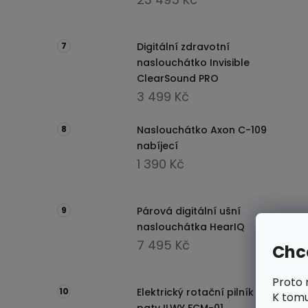
Digitální zdravotní
naslouchátko Invisible
ClearSound PRO
3 499 Kč
Naslouchátko Axon C-109
nabíjecí
1 390 Kč
Párová digitální ušní
naslouchátka HearIQ
7 495 Kč
Chce
Proto 
Elektrický rotační pilník na
K tomu