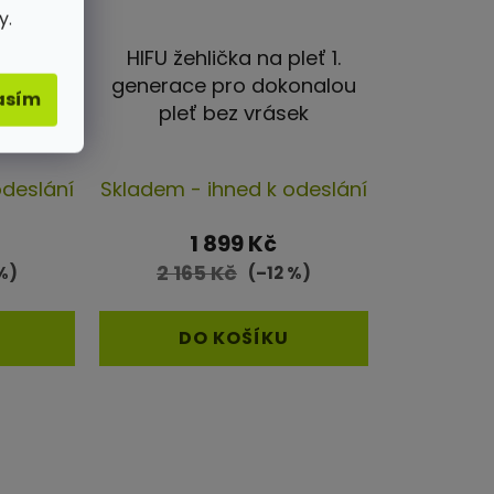
y.
 Pro –
HIFU žehlička na pleť 1.
gie pro
generace pro dokonalou
asím
pleť bez vrásek
rné
Průměrné
odeslání
Skladem - ihned k odeslání
cení
hodnocení
ktu
produktu
1 899 Kč
je
2 165 Kč
%)
(–12 %)
4,6
z
DO KOŠÍKU
5
iček.
hvězdiček.