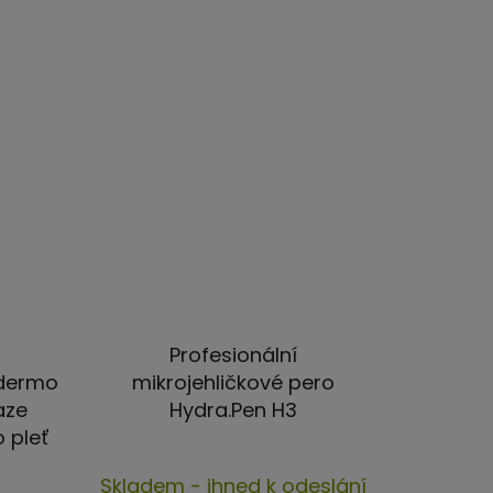
5
iček.
hvězdiček.
Profesionální
dermo
mikrojehličkové pero
aze
Hydra.Pen H3
 pleť
Průměrné
Skladem - ihned k odeslání