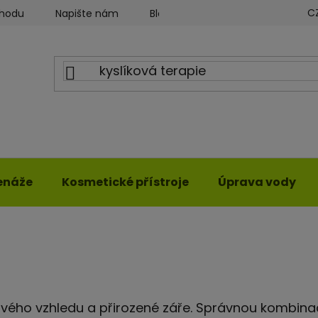
C
chodu
Napište nám
Blog ILWY
Obchodní podmín
enáže
Kosmetické přístroje
Úprava vody
tvého vzhledu a přirozené záře. Správnou kombina