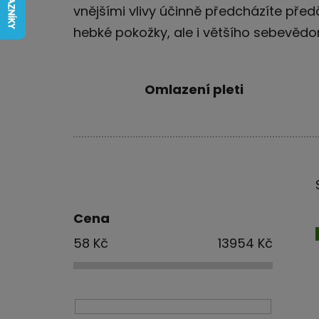
vnějšími vlivy účinně předcházíte před
hebké pokožky, ale i většího sebevědom
Omlazení pleti
P
o
s
Cena
t
58
Kč
13954
Kč
r
a
n
n