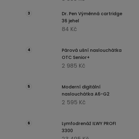
Dr. Pen Výměnná cartridge
36 jehel
84 Kč
Párová ušní naslouchátka
OTC Senior+
2 985 Kč
Moderní digitální
naslouchátka A6-G2
2 595 Kč
Lymfodrenáž ILWY PROFI
3300
23 495 Kč