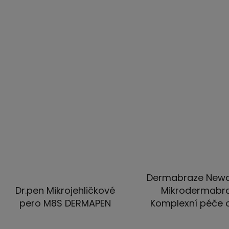
5
5
hvězdiček.
hvězd
Dermabraze New
Dr.pen Mikrojehličkové
Mikrodermabr
pero M8S DERMAPEN
Komplexní péče o