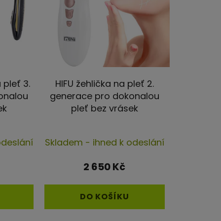
o
d
u
k
t
ů
 pleť 3.
HIFU žehlička na pleť 2.
onalou
generace pro dokonalou
ek
pleť bez vrásek
rné
Průměrné
odeslání
Skladem - ihned k odeslání
cení
hodnocení
ktu
produktu
2 650 Kč
je
4,4
DO KOŠÍKU
z