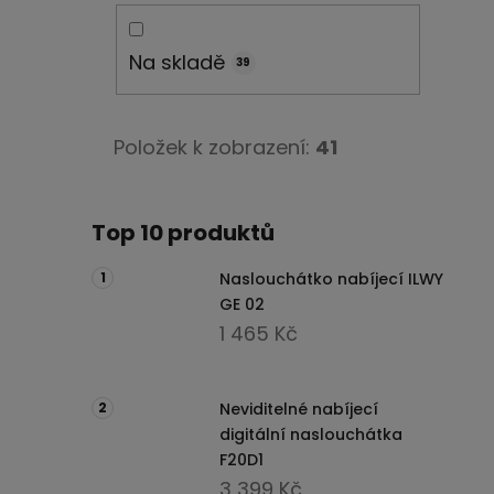
í
p
a
Na skladě
39
n
e
l
Položek k zobrazení:
41
Top 10 produktů
Naslouchátko nabíjecí ILWY
GE 02
1 465 Kč
Neviditelné nabíjecí
digitální naslouchátka
F20D1
3 399 Kč