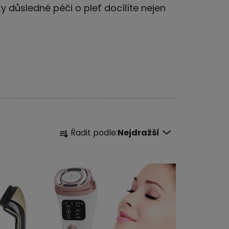
 důsledné péči o pleť docílíte nejen
Ř
Řadit podle:
Nejdražší
a
z
e
n
í
p
r