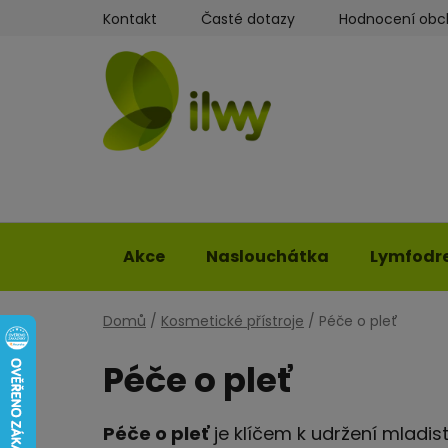
Přejít
Kontakt
Časté dotazy
Hodnocení ob
na
obsah
Akce
Naslouchátka
Lymfodr
Domů
/
Kosmetické přístroje
/
Péče o pleť
Péče o pleť
Péče o pleť
je klíčem k udržení mladis