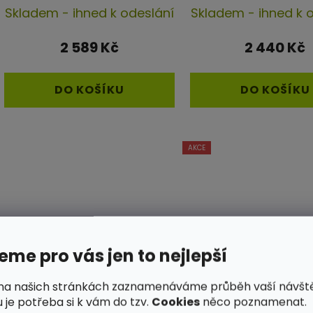
Průměrné
Skladem - ihned k odeslání
Skladem - ihned k 
hodnocení
produktu
2 589 Kč
2 440 Kč
je
4,3
DO KOŠÍKU
DO KOŠÍKU
z
5
hvězdiček.
AKCE
me pro vás jen to nejlepší
na našich stránkách zaznamenáváme průběh vaší návšt
 je potřeba si k vám do tzv.
Cookies
něco poznamenat.