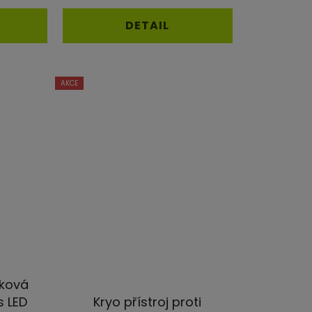
4,5
DETAIL
z
5
iček.
hvězdiček.
AKCE
uková
s LED
Kryo přístroj proti