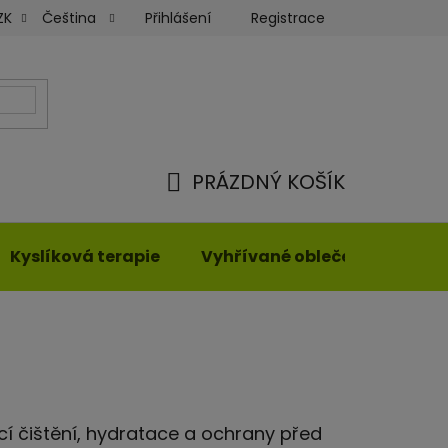
Přihlášení
Registrace
ZK
Čeština
ky
Moje objednávka
PRÁZDNÝ KOŠÍK
NÁKUPNÍ
KOŠÍK
Kyslíková terapie
Vyhřívané oblečení
cí čištění, hydratace a ochrany před