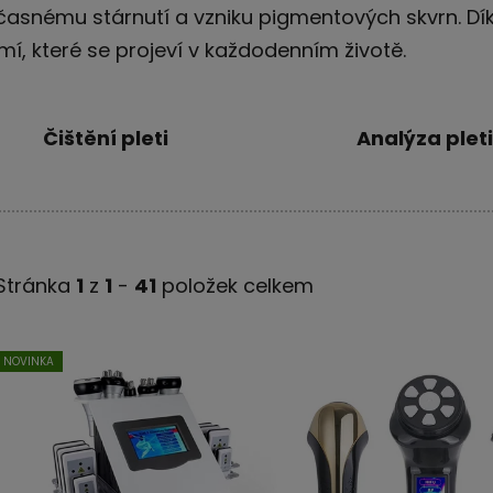
časnému stárnutí a vzniku pigmentových skvrn. Díky
í, které se projeví v každodenním životě.
Čištění pleti
Analýza pleti
Stránka
1
z
1
-
41
položek celkem
V
NOVINKA
ý
p
i
s