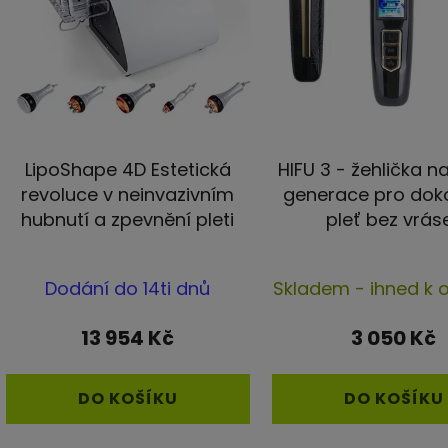
p
r
o
d
u
k
t
LipoShape 4D Estetická
HIFU 3 - žehlička na
ů
revoluce v neinvazivním
generace pro dok
hubnutí a zpevnění pleti
pleť bez vrás
Průměrné
Průmě
Dodání do 14ti dnů
Skladem - ihned k 
hodnocení
hodno
produktu
produ
13 954 Kč
3 050 Kč
je
je
5,0
4,4
DO KOŠÍKU
DO KOŠÍKU
z
z