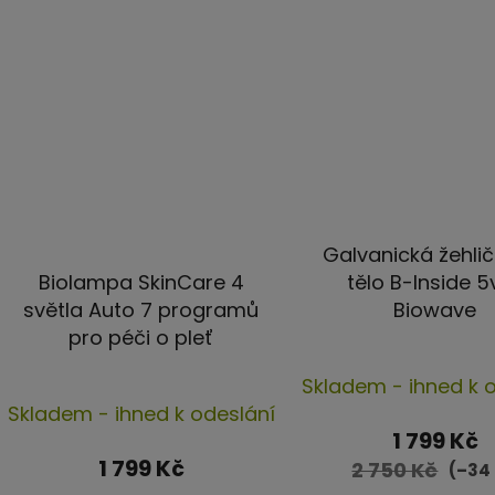
Galvanická žehli
Biolampa SkinCare 4
tělo B-Inside 5
světla Auto 7 programů
Biowave
pro péči o pleť
Průmě
Skladem - ihned k 
Průměrné
hodno
Skladem - ihned k odeslání
hodnocení
produ
1 799 Kč
produktu
1 799 Kč
je
2 750 Kč
(–34
je