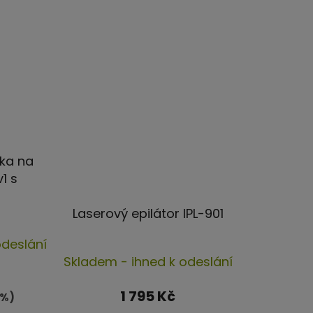
čka na
v1 s
Laserový epilátor IPL-901
rné
odeslání
Průměrné
cení
Skladem - ihned k odeslání
hodnocení
ktu
produktu
1 795 Kč
 %)
je