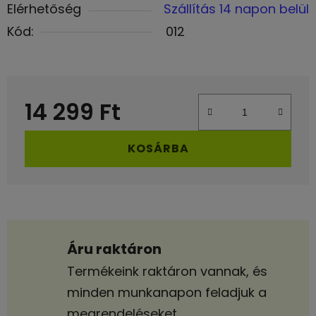
Elérhetőség
Szállítás 14 napon belül
Kód:
012
14 299 Ft
Egységár:
KOSÁRBA
Áru raktáron
Termékeink raktáron vannak, és
minden munkanapon feladjuk a
megrendeléseket