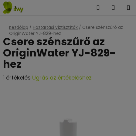
Ugrás
Keresés
KOSÁR
a
fő
tartalomhoz
Kezdőlap
/
Háztartási víztisztítók
/
Csere szénszűrő az
OriginWater YJ-829-hez
Csere szénszűrő az
OriginWater YJ-829-
hez
A
1 értékelés
Ugrás az értékeléshez
termék
átlagos
értékelése
5-
ből
5,0