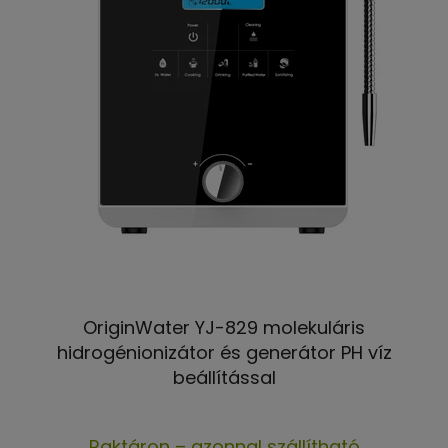
OriginWater YJ-829 molekuláris
hidrogénionizátor és generátor PH víz
beállítással
A
Raktáron – azonnal szállítható