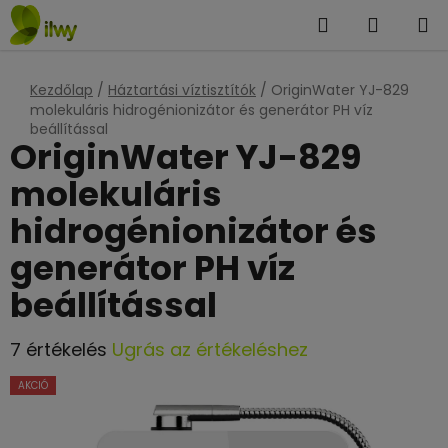
Ugrás
Keresés
KOSÁR
a
fő
tartalomhoz
Kezdőlap
/
Háztartási víztisztítók
/
OriginWater YJ-829
molekuláris hidrogénionizátor és generátor PH víz
beállítással
OriginWater YJ-829
molekuláris
hidrogénionizátor és
generátor PH víz
beállítással
A
7 értékelés
Ugrás az értékeléshez
termék
AKCIÓ
átlagos
értékelése