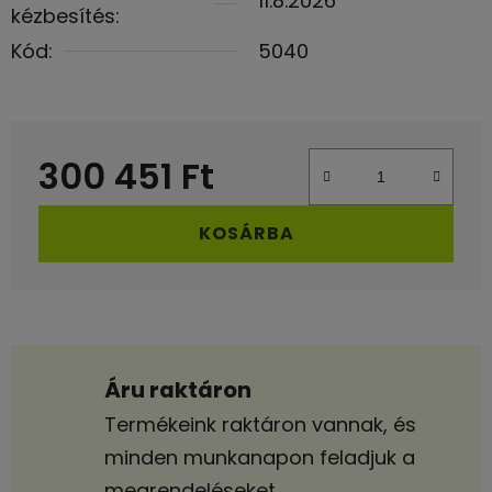
11.8.2026
kézbesítés:
Kód:
5040
300 451 Ft
Egységár:
KOSÁRBA
Áru raktáron
Termékeink raktáron vannak, és
minden munkanapon feladjuk a
megrendeléseket