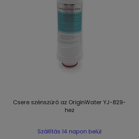
Csere szénszűrő az OriginWater YJ-829-
hez
A
Szállítás 14 napon belül
termék