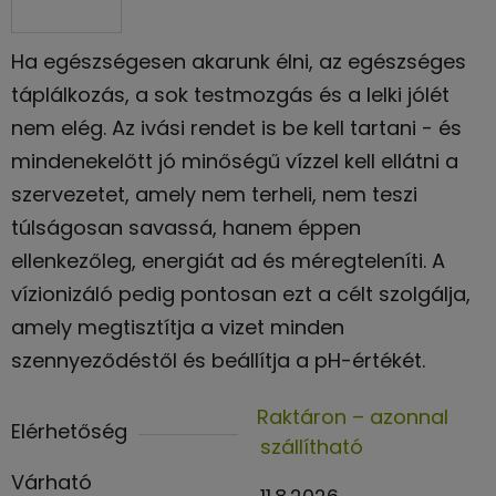
Ha egészségesen akarunk élni, az egészséges
táplálkozás, a sok testmozgás és a lelki jólét
nem elég. Az ivási rendet is be kell tartani - és
mindenekelőtt jó minőségű vízzel kell ellátni a
szervezetet, amely nem terheli, nem teszi
túlságosan savassá, hanem éppen
ellenkezőleg, energiát ad és méregteleníti. A
vízionizáló pedig pontosan ezt a célt szolgálja,
amely megtisztítja a vizet minden
szennyeződéstől és beállítja a pH-értékét.
Raktáron – azonnal
Elérhetőség
szállítható
Várható