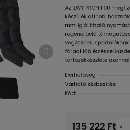
termék
Az ILWY PROFI 1100 megf
átlagos
készülék otthoni használ
értékelése
mmHg állítható nyomást 
5-
regeneráció támogatásár
ből
végzőknek, sportolóknak
4,4
fáradt láb érzéssel küzde
csillag.
tartozékkészlete azonnali
Elérhetőség
Várható kézbesítés:
Kód:
135 222 Ft