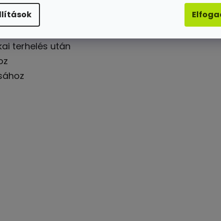
llítások
Elfog
ez
ai terhelés után
oz
sához