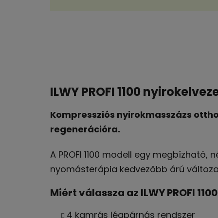
ILWY PROFI 1100 nyirokelvez
Kompressziós nyirokmasszázs ottho
regenerációra.
A PROFI 1100 modell egy megbízható, 
nyomásterápia kedvezőbb árú változatá
Miért válassza az ILWY PROFI 110
4 kamrás légpárnás rendszer