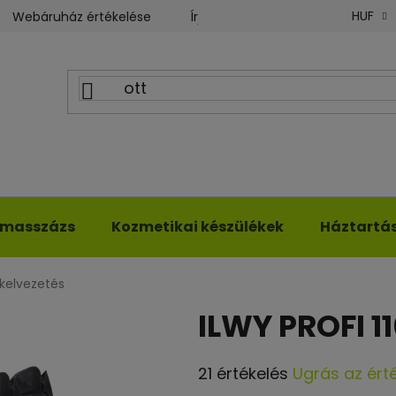
HUF
Webáruház értékelése
Írjon nekünk
ILWY blog
kmasszázs
Kozmetikai készülékek
Háztartási
okelvezetés
ILWY PROFI 1
A
21 értékelés
Ugrás az ért