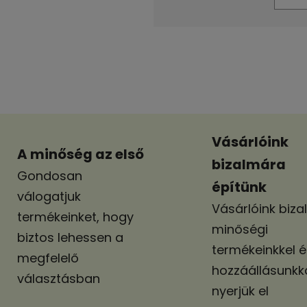
Egységár:
Vásárlóink
A minőség az első
bizalmára
Gondosan
építünk
válogatjuk
Vásárlóink biza
termékeinket, hogy
minőségi
biztos lehessen a
termékeinkkel é
megfelelő
hozzáállásunkk
választásban
nyerjük el