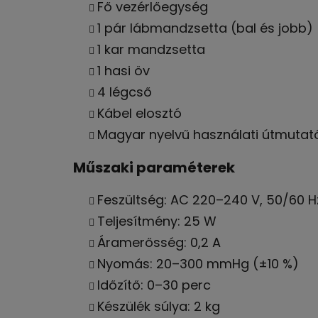
Fő vezérlőegység
1 pár lábmandzsetta (bal és jobb)
1 kar mandzsetta
1 hasi öv
4 légcső
Kábel elosztó
Magyar nyelvű használati útmutat
Műszaki paraméterek
Feszültség: AC 220–240 V, 50/60 H
Teljesítmény: 25 W
Áramerősség: 0,2 A
Nyomás: 20–300 mmHg (±10 %)
Időzítő: 0–30 perc
Készülék súlya: 2 kg