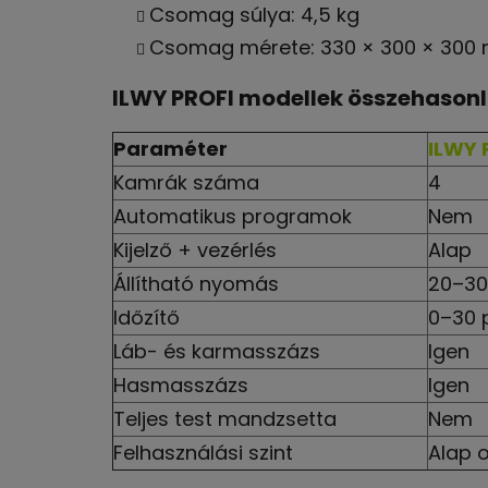
Csomag súlya: 4,5 kg
Csomag mérete: 330 × 300 × 300
ILWY PROFI modellek összehasonl
Paraméter
ILWY 
Kamrák száma
4
Automatikus programok
Nem
Kijelző + vezérlés
Alap
Állítható nyomás
20–3
Időzítő
0–30 
Láb- és karmasszázs
Igen
Hasmasszázs
Igen
Teljes test mandzsetta
Nem
Felhasználási szint
Alap o