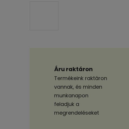
Áru raktáron
Termékeink raktáron
vannak, és minden
munkanapon
feladjuk a
megrendeléseket