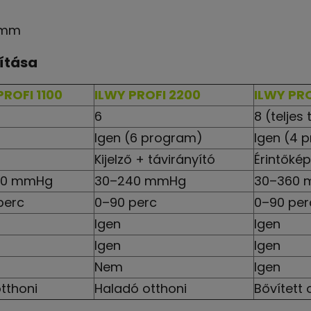
 mm
ítása
PROFI 1100
ILWY PROFI 2200
ILWY PRO
6
8 (teljes
Igen (6 program)
Igen (4 
Kijelző + távirányító
Érintőké
00 mmHg
30–240 mmHg
30–360
perc
0–90 perc
0–90 per
Igen
Igen
Igen
Igen
Nem
Igen
tthoni
Haladó otthoni
Bővített 