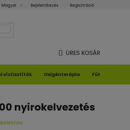
Bejelentkezés
Regisztráció
Magyar
Üzleti feltételek
Rendelésem
ÜRES KOSÁR
KOSÁR
 víztisztítók
Oxigénterápia
Fűthető ruház
100 nyirokelvezetés
ékeléshez