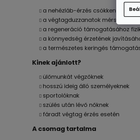
Beá
a nehézláb-érzés csökkentéséhez
a végtagduzzanatok mérsékléséh
a regeneráció támogatásához fizik
a könnyedség érzetének javításáh
a természetes keringés támogatá
Kinek ajánlott?
ülőmunkát végzőknek
hosszú ideig álló személyeknek
sportolóknak
szülés után lévő nőknek
fáradt végtag érzés esetén
A csomag tartalma