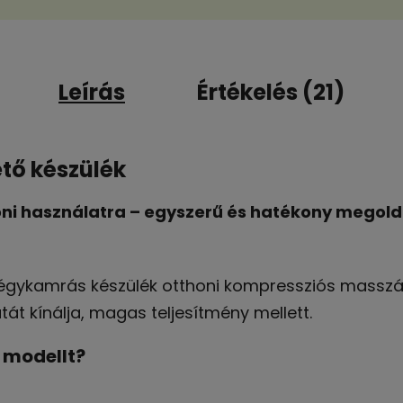
Leírás
Értékelés (21)
ető készülék
ni használatra – egyszerű és hatékony megol
négykamrás készülék otthoni kompressziós masszáz
t kínálja, magas teljesítmény mellett.
0 modellt?