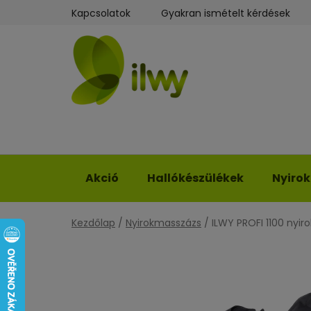
Ugrás
Kapcsolatok
Gyakran ismételt kérdések
a
fő
tartalomhoz
Akció
Hallókészülékek
Nyiro
Kezdőlap
/
Nyirokmasszázs
/
ILWY PROFI 1100 nyir