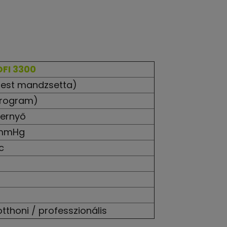
FI 3300
 test mandzsetta)
program)
pernyő
 mmHg
c
otthoni / professzionális