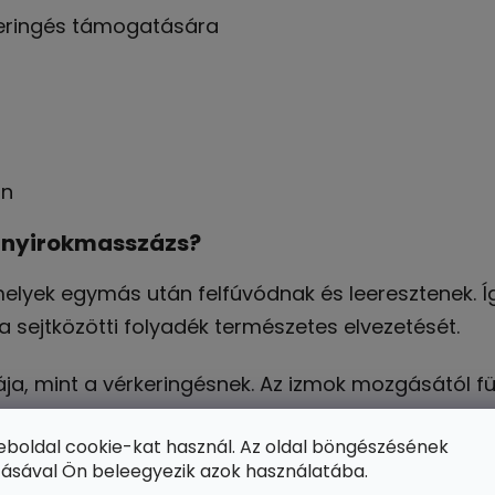
eringés támogatására
an
 nyirokmasszázs?
melyek egymás után felfúvódnak és leeresztenek.
 a sejtközötti folyadék természetes elvezetését.
ája, mint a vérkeringésnek. Az izmok mozgásától 
a folyamatot, és hozzájárulhat a jobb keringéshe
eboldal cookie-kat használ. Az oldal böngészésének
tásával Ön beleegyezik azok használatába.