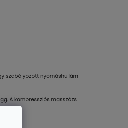
 Így szabályozott nyomáshullám
függ. A kompressziós masszázs
z.