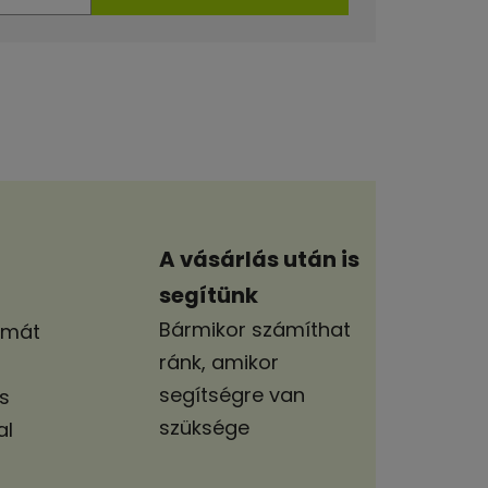
A vásárlás után is
segítünk
Bármikor számíthat
lmát
ránk, amikor
segítségre van
s
szüksége
al