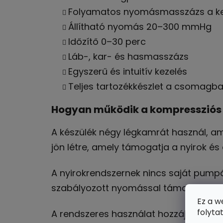
Folyamatos nyomásmasszázs a k
Állítható nyomás 20–300 mmHg
Időzítő 0–30 perc
Láb-, kar- és hasmasszázs
Egyszerű és intuitív kezelés
Teljes tartozékkészlet a csomagb
Hogyan működik a kompressziós
A készülék négy légkamrát használ, a
jön létre, amely támogatja a nyirok és
A nyirokrendszernek nincs saját pump
szabályozott nyomással támogatja ezt 
Ez a w
folyta
A rendszeres használat hozzájárulhat: