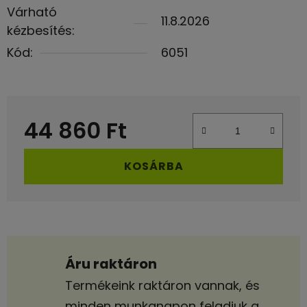
Várható
11.8.2026
kézbesítés:
Kód:
6051
44 860 Ft
Egységár:
KOSÁRBA
Áru raktáron
Termékeink raktáron vannak, és
minden munkanapon feladjuk a