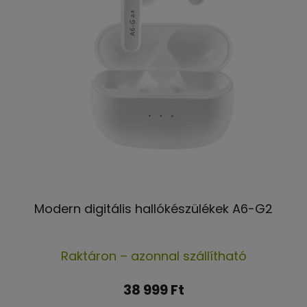
Modern digitális hallókészülékek A6-G2
A
Raktáron – azonnal szállítható
termék
átlagos
38 999 Ft
értékelése