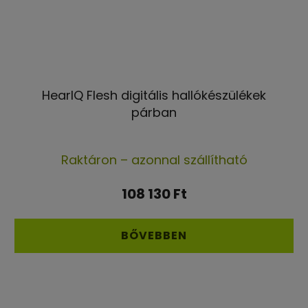
HearIQ Flesh digitális hallókészülékek
párban
A
Raktáron – azonnal szállítható
termék
átlagos
108 130 Ft
értékelése
5-
BŐVEBBEN
ből
5,0
csillag.