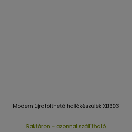
Modern újratölthető hallókészülék XB303
A
Raktáron – azonnal szállítható
termék