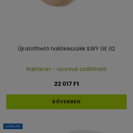
Újratölthető hallókészülék ILWY GE 02
A
Raktáron – azonnal szállítható
termék
átlagos
22 017 Ft
értékelése
5-
BŐVEBBEN
ből
4,3
csillag.
AJÁNLJUK