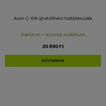
Axon C-109 újratölthető hallókészülék
A
Raktáron – azonnal szállítható
termék
átlagos
20 890 Ft
értékelése
5-
BŐVEBBEN
ből
4,6
csillag.