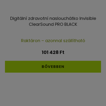
Digitální zdravotní naslouchátko Invisible
ClearSound PRO BLACK
A
Raktáron – azonnal szállítható
termék
átlagos
101 428 Ft
értékelése
5-
BŐVEBBEN
ből
5,0
csillag.