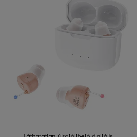
Láthatatlan, újratölthető digitális