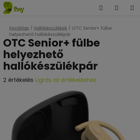
Ugrás
Keresés
KOSÁR
a
fő
tartalomhoz
Kezdőlap
/
Hallókészülékek
/
OTC Senior+ fülbe
helyezhető hallókészülékpár
OTC Senior+ fülbe
helyezhető
hallókészülékpár
A
2 értékelés
Ugrás az értékeléshez
termék
átlagos
értékelése
5-
ből
4,5