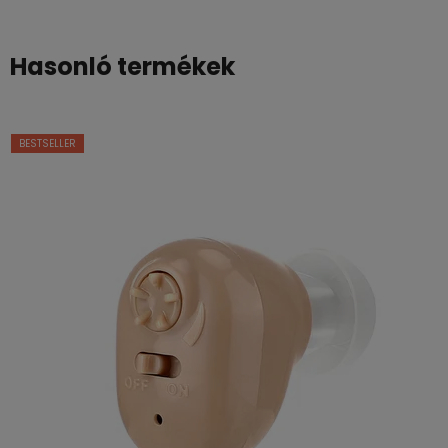
csillag.
Hasonló termékek
BESTSELLER