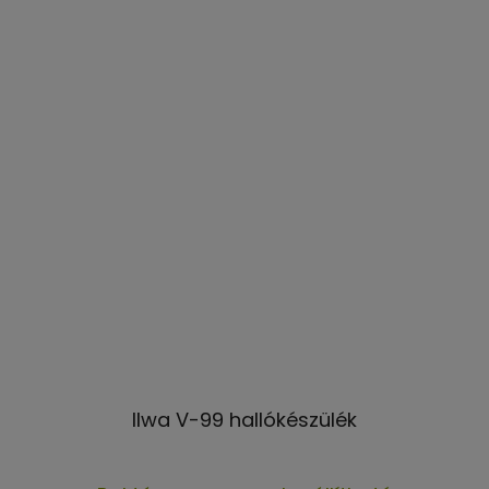
Ilwa V-99 hallókészülék
A