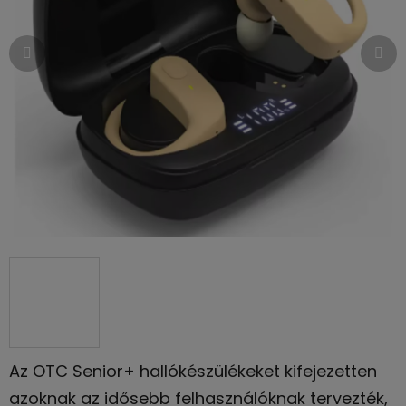
csillag.
Az OTC Senior+ hallókészülékeket kifejezetten
azoknak az idősebb felhasználóknak tervezték,