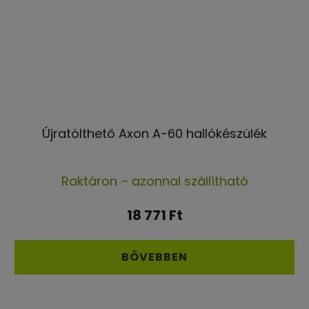
Újratölthető Axon A-60 hallókészülék
A
Raktáron – azonnal szállítható
termék
átlagos
18 771 Ft
értékelése
5-
BŐVEBBEN
ből
4,8