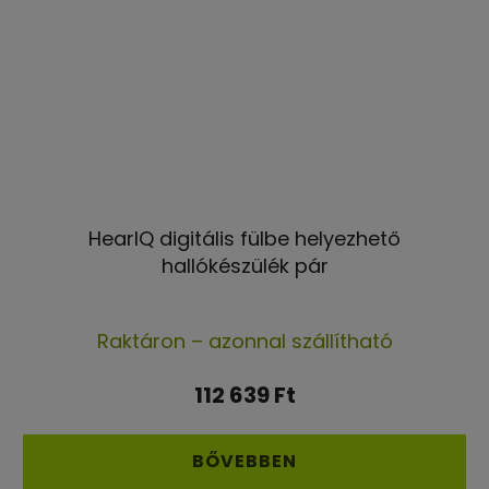
HearIQ digitális fülbe helyezhető
hallókészülék pár
A
Raktáron – azonnal szállítható
termék
átlagos
112 639 Ft
értékelése
5-
BŐVEBBEN
ből