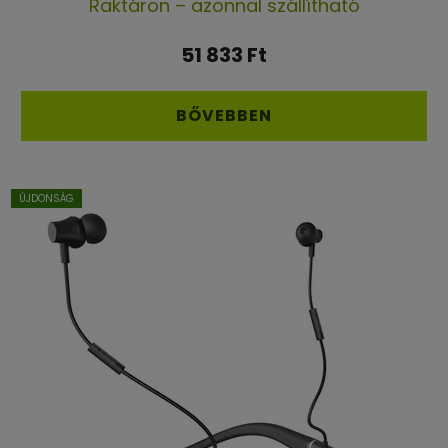
Raktáron – azonnal szállítható
51 833 Ft
BŐVEBBEN
ÚJDONSÁG