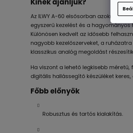
Kinek ajánljuk?
Beá
Az ILWY A-60 elsősorban azoknak ajánlo
egyszerű kezelést és a hagyományos h
Különösen kedvelt az idősebb felhaszn
nagyobb kezelőszerveket, a ruházatra
klasszikus analóg megoldást részesíti
Ha viszont a lehető legkisebb méretű,
digitális hallássegítő készüléket keres,
Főbb előnyök
Robusztus és tartós kialakítás.