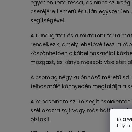
egyetlen feltöltéssel, és nincs szüks
cseréjére. Lemerülés után egyszerűen ú
segítségével.
A fülhallgatót és a mikrofont tartalmaz
rendelkezik, amely lehetővé teszi a ká
köszönhetően a kábel használat közb
mozgást, és kényelmesebb viseletet biz
A csomag négy különböző méretű sziliko
felhasználó könnyedén megtalálja a 
A kapcsolható szűrő segít csökkenteni 
szél okozta zajt vagy más háttérzajoka
biztosít.
Ez a w
folyta