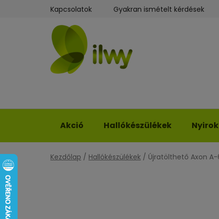
Ugrás
Kapcsolatok
Gyakran ismételt kérdések
a
fő
tartalomhoz
Akció
Hallókészülékek
Nyiro
Kezdőlap
/
Hallókészülékek
/
Újratölthető Axon A-