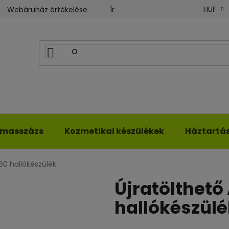
HUF
Webáruház értékelése
Írjon nekünk
ILWY blog
kmasszázs
Kozmetikai készülékek
Háztartási
60 hallókészülék
Újratölthető
hallókészülé