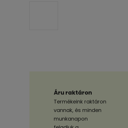
Áru raktáron
Termékeink raktáron
vannak, és minden
munkanapon
feladjuk a