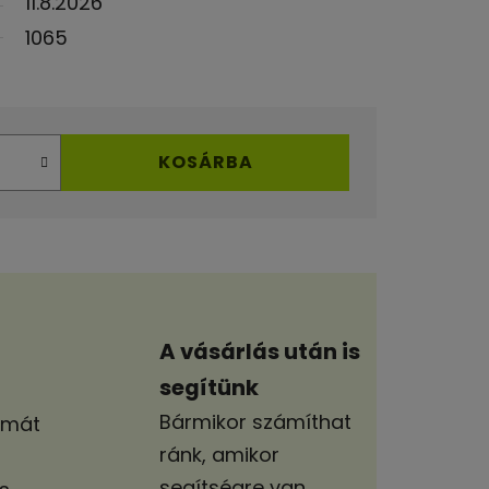
11.8.2026
1065
KOSÁRBA
A vásárlás után is
segítünk
Bármikor számíthat
lmát
ránk, amikor
segítségre van