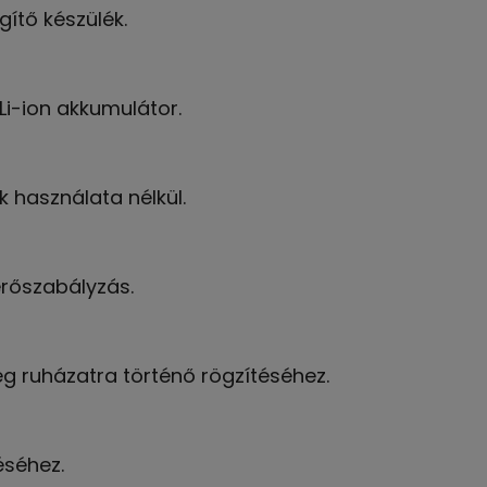
gítő készülék.
Li-ion akkumulátor.
használata nélkül.
erőszabályzás.
ég ruházatra történő rögzítéséhez.
éséhez.