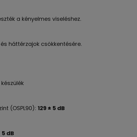
eszték a kényelmes viseléshez.
és háttérzajok csökkentésére.
 készülék
int (OSPL90):
129 ± 5 dB
 5 dB