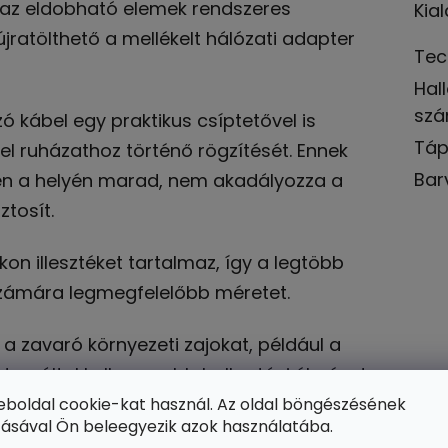
ég az eldobható elemek rendszeres
Kial
jratölthető a mellékelt hálózati adapter
Tec
Hal
sz
ó kábel egy praktikus csíptetővel is
Táp
bel ruházathoz történő rögzítését. Ennek
Bar
en a helyén marad, nem akadályozza a
tosít.
n illesztéket tartalmaz, így a legtöbb
számára legmegfelelőbb méretet.
a zavaró környezeti zajokat, például a
t, ezáltal kellemesebb hallgatási élményt
eboldal cookie-kat használ. Az oldal böngészésének
tásával Ön beleegyezik azok használatába.