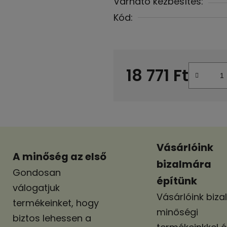
Várható kézbesítés:
Kód:
18 771 Ft
Egységár:
Vásárlóink
A minőség az első
bizalmára
Gondosan
építünk
válogatjuk
Vásárlóink biza
termékeinket, hogy
minőségi
biztos lehessen a