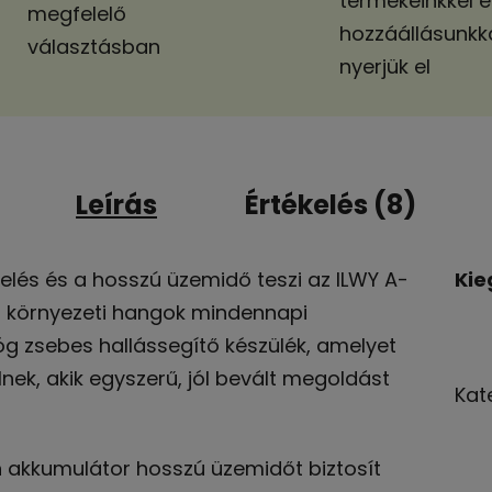
termékeinkkel é
megfelelő
hozzáállásunkk
választásban
nyerjük el
Leírás
Értékelés (8)
zelés és a hosszú üzemidő teszi az ILWY A-
Kie
a környezeti hangok mindennapi
lóg zsebes hallássegítő készülék, amelyet
nek, akik egyszerű, jól bevált megoldást
Kat
n akkumulátor hosszú üzemidőt biztosít