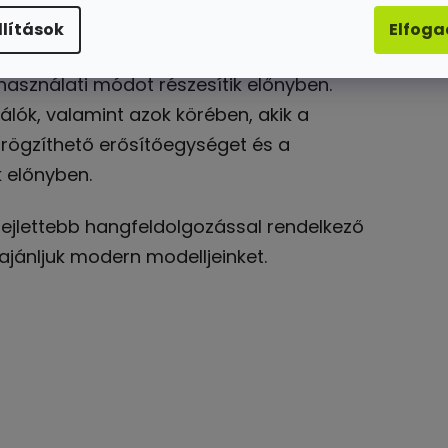
llítások
Elfog
tt, akik a robusztusabb kialakítást, az
asználati módot részesítik előnyben.
álók, valamint azok körében, akik a
 rögzíthető erősítőegységet és a
k előnyben.
 fejlettebb hangfeldolgozással rendelkező
 ajánljuk modern modelljeinket.