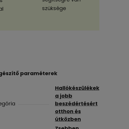
s
szüksége
al
gészítő paraméterek
Hallókészülékek
a jobb
egória
beszédértésért
otthon és
útközben
Zsebben