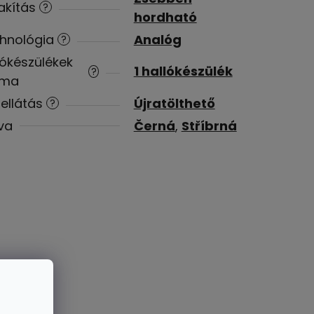
akítás
?
hordható
hnológia
Analóg
?
lókészülékek
1 hallókészülék
?
áma
ellátás
Újratölthető
?
va
Černá
,
Stříbrná