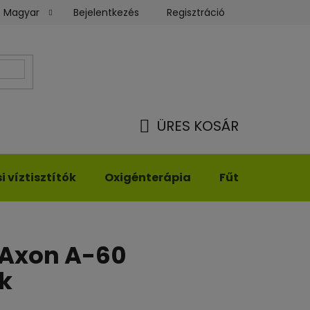
Bejelentkezés
Regisztráció
Magyar
Üzleti feltételek
Rendelésem
ÜRES KOSÁR
KOSÁR
 víztisztítók
Oxigénterápia
Fűthető ruház
 Axon A-60
k