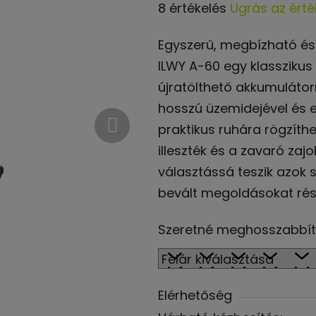
A
8 értékelés
Ugrás az érté
termék
Egyszerű, megbízható és 
átlagos
ILWY A-60 egy klasszikus
értékelése
újratölthető akkumulátorr
5-
hosszú üzemidejével és eg
ből
praktikus ruhára rögzíthe
4,8
illeszték és a zavaró zaj
csillag.
választássá teszik azok 
bevált megoldásokat rész
Szeretné meghosszabbít
Elérhetőség