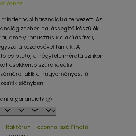
keléshez
mindennapi használatra tervezett. Az
 analóg zsebes hallássegítő készülék
al, amely robusztus kialakításával,
yszerű kezelésével tűnik ki. A
tő csíptető, a négyféle méretű szilikon
okat csökkentő szűrő ideális
számára, akik a hagyományos, jól
esítik előnyben.
ani a garanciát?
?
Raktáron – azonnal szállítható