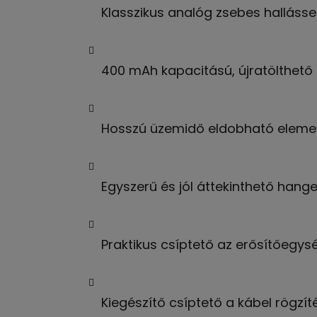
Klasszikus analóg zsebes hallásse
400 mAh kapacitású, újratölthető 
Hosszú üzemidő eldobható elemek 
Egyszerű és jól áttekinthető hang
Praktikus csíptető az erősítőegys
Kiegészítő csíptető a kábel rögzít