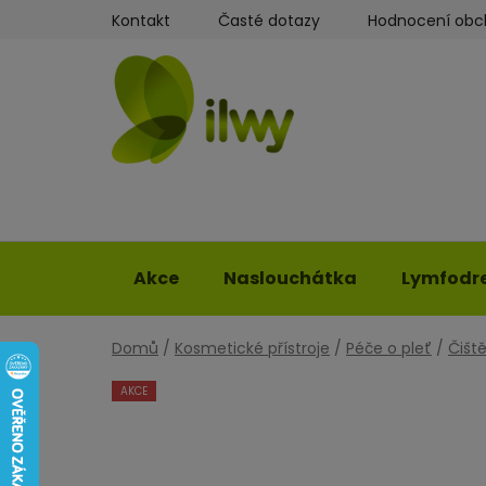
Přejít
Kontakt
Časté dotazy
Hodnocení ob
na
obsah
Akce
Naslouchátka
Lymfodr
Domů
/
Kosmetické přístroje
/
Péče o pleť
/
Čiště
AKCE