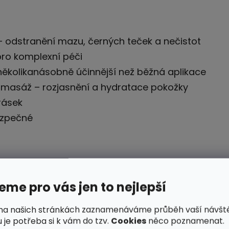
 – odstranění mazu, černých teček a nečistot
 pro komplexní péči
několikanásobně účinnější než běžná aplikace
 masáž – rozjasnění a hydratace pokožky
rásek
ezpečné
me pro vás jen to nejlepší
na našich stránkách zaznamenáváme průběh vaší návšt
 je potřeba si k vám do tzv.
Cookies
něco poznamenat.