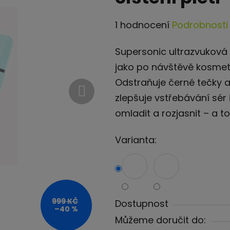
Průměrné
1 hodnocení
Podrobnosti
hodnocení
Supersonic ultrazvuková š
produktu
jako po návštěvě kosmet
je
Odstraňuje černé tečky 
5,0
zlepšuje vstřebávání sér
z
omladit a rozjasnit – a 
5
hvězdiček.
Varianta:
999 KČ
Dostupnost
–40 %
Můžeme doručit do: