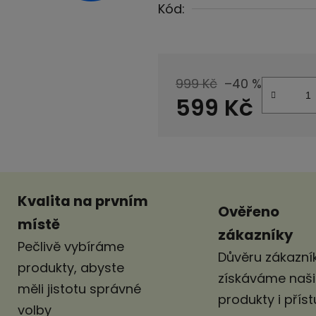
Kód:
999 Kč
–40 %
599 Kč
Měrná cena:
Kvalita na prvním
Ověřeno
místě
zákazníky
Pečlivě vybíráme
Důvěru zákazník
produkty, abyste
získáváme naš
měli jistotu správné
produkty i pří
volby