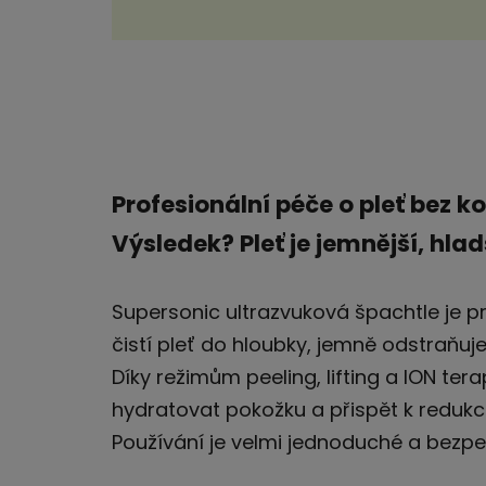
Profesionální péče o pleť bez 
Výsledek? Pleť je jemnější, hla
Supersonic ultrazvuková špachtle je pr
čistí pleť do hloubky, jemně odstraňuj
Díky režimům peeling, lifting a ION tera
hydratovat pokožku a přispět k redukc
Používání je velmi jednoduché a bezpeč