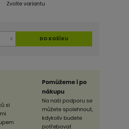
Zvolte variantu
DO KOŠÍKU
Pomůžeme i po
nákupu
Na naši podporu se
ů si
můžete spolehnout,
imi
kdykoliv budete
stupem
potřebovat