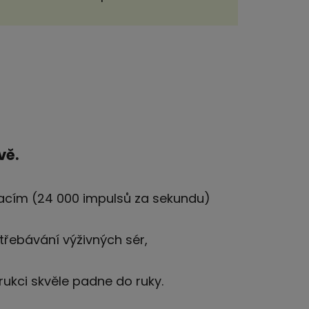
vě.
bracím (24 000 impulsů za sekundu)
střebávání výživných sér,
rukci skvěle padne do ruky.