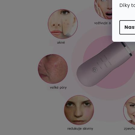
Díky t
Nas