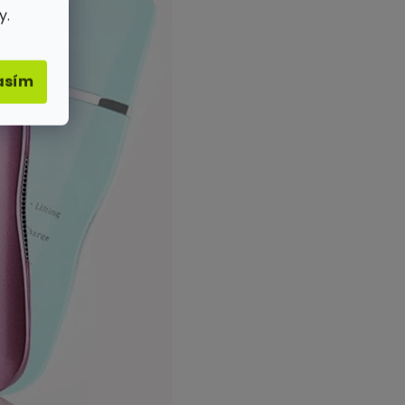
y.
asím