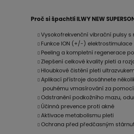
Proč si špachtli ILWY NEW SUPERSON
Vysokofrekvenční vibrační pulsy s 
Funkce ION (+/-) elektrostimulace
Peeling a kom
plet
ní regenerace p
Zlepšení celkové kvality
plet
i a roz
Hloubkové čistění
plet
i ultrazvuke
Aplikací přístroje dosáhnete několi
pouhému vmasírování za pomocí
Odstranění podkožního mazu, odu
Účin
ná
prevence proti akné
Aktivace metabolismu
plet
i
Ochra
na
před předčasným stárnu