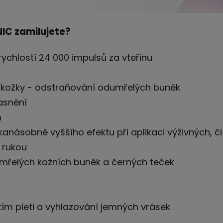
IC zamilujete?
rychlostí 24 000 impulsů za vteřinu
okožky - odstraňování odumřelých buněk
jasnění
m
ka
ná
sobně vyššího efektu při aplikaci výživných, č
 rukou
mřelých kožních buněk a černých teček
tím
plet
i a vyhlazování jemných vrásek