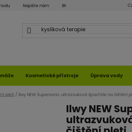
C
chodu
Napište nám
Blog ILWY
Obchodní podmín
enáže
Kosmetické přístroje
Úprava vody
ní pleti
/
Ilwy NEW Supersonic ultrazvuková špachtle na čištění pl
Ilwy NEW Su
ultrazvuková
čištění pleti