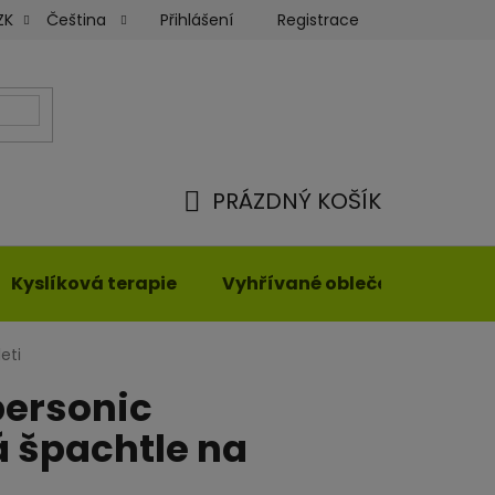
Přihlášení
Registrace
ZK
Čeština
ky
Moje objednávka
PRÁZDNÝ KOŠÍK
NÁKUPNÍ
KOŠÍK
Kyslíková terapie
Vyhřívané oblečení
eti
personic
 špachtle na