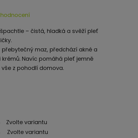
 hodnocení
pachtle – čistá, hladká a svěží pleť
ičky.
a přebytečný maz, předchází akné a
 i krémů. Navíc pomáhá pleť jemně
to vše z pohodlí domova.
Zvolte variantu
Zvolte variantu