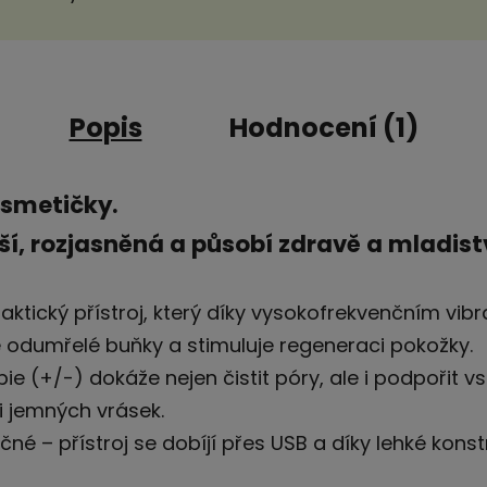
Popis
Hodnocení (1)
kosmetičky.
dší, rozjasněná a působí zdravě a mladist
aktický přístroj, který díky vysokofrekvenčním vi
e odumřelé buňky a stimuluje regeneraci pokožky.
pie (+/-) dokáže nejen čistit póry, ale i podpořit v
i jemných vrásek.
né – přístroj se dobíjí přes USB a díky lehké konst