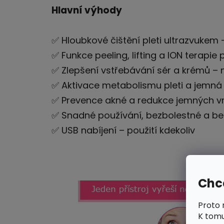
Hlavní výhody
✅ Hloubkové čištění pleti ultrazvukem
✅ Funkce peeling, lifting a ION terapie
✅ Zlepšení vstřebávání sér a krémů – 
✅ Aktivace metabolismu pleti a jemná
✅ Prevence akné a redukce jemných v
✅ Snadné používání, bezbolestné a b
✅ USB nabíjení – použití kdekoliv
Chce
Proto 
K tomu