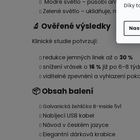
Modré světlo – působí antibakteriál
Díky t
Zelené světlo – uklidňuje, neutralizu
🔬 Ověřené výsledky
Nas
Klinické studie potvrzují:
redukce jemných linek až o
30 %
snížení vrásek o
16 %
již po 6–8 tý
viditelné zpevnění a vyhlazení pok
📦 Obsah balení
Galvanická žehlička B-Inside 5v1
Nabíjecí USB kabel
Návod v českém jazyce
Elegantní dárková krabice