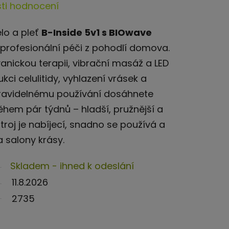
ti hodnocení
ělo a pleť
B-Inside 5v1 s BIOwave
profesionální péči z pohodlí domova.
anickou terapii, vibrační masáž a LED
kci celulitidy, vyhlazení vrásek a
pravidelnému používání dosáhnete
ěhem pár týdnů – hladší, pružnější a
stroj je nabíjecí, snadno se používá a
a salony krásy.
Skladem - ihned k odeslání
11.8.2026
2735