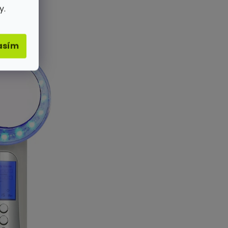
y.
asím