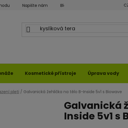
C
chodu
Napište nám
Blog ILWY
Obchodní podmín
enáže
Kosmetické přístroje
Úprava vody
zení pleti
/
Galvanická žehlička na tělo B-Inside 5v1 s Biowave
Galvanická ž
Inside 5v1 s