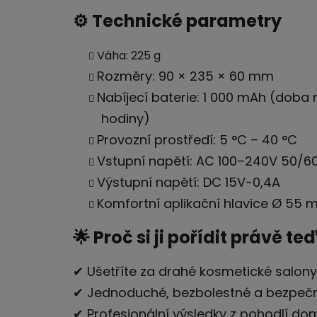
⚙️ Technické parametry
Váha: 225 g
Rozměry: 90 × 235 × 60 mm
Nabíjecí baterie: 1 000 mAh (doba 
hodiny)
Provozní prostředí: 5 °C – 40 °C
Vstupní napětí: AC 100–240V 50/6
Výstupní napětí: DC 15V-0,4A
Komfortní aplikační hlavice Ø 55 m
🌟 Proč si ji pořídit právě te
✔ Ušetříte za drahé kosmetické salony
✔ Jednoduché, bezbolestné a bezpečn
✔ Profesionální výsledky z pohodlí d