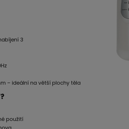
nabíjení 3
0Hz
m – ideální na větší plochy těla
ď?
é použití
omova