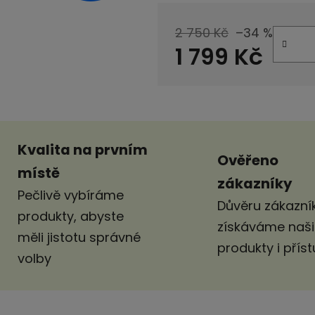
2 750 Kč
–34 %
1 799 Kč
Měrná cena:
Kvalita na prvním
Ověřeno
místě
zákazníky
Pečlivě vybíráme
Důvěru zákazník
produkty, abyste
získáváme naš
měli jistotu správné
produkty i pří
volby