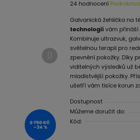
Průměrné
24 hodnocení
Podrobnos
hodnocení
Galvanická žehlička na t
produktu
technologií
vám přináší 
je
Kombinuje ultrazvuk, galv
4,5
světelnou terapii pro redu
z
zpevnění pokožky. Díky 
5
viditelných výsledků už b
hvězdiček.
mladistvější pokožky. Pří
ušetří vám tisíce korun z
Dostupnost
Můžeme doručit do:
Kód:
2 750 KČ
–34 %