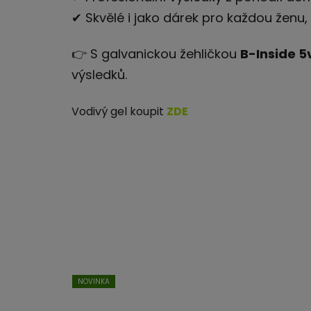
✔ Skvělé i jako dárek pro každou ženu, 
👉 S galvanickou žehličkou
B-Inside 5
výsledků.
Vodivý gel koupit
ZDE
NOVINKA