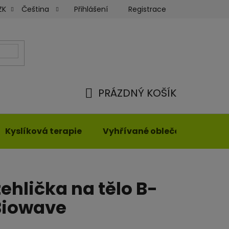
Přihlášení
Registrace
ZK
Čeština
ky
Moje objednávka
PRÁZDNÝ KOŠÍK
NÁKUPNÍ
KOŠÍK
Kyslíková terapie
Vyhřívané oblečení
ehlička na tělo B-
 Biowave