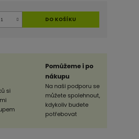
DO KOŠÍKU
Pomůžeme i po
nákupu
Na naši podporu se
ů si
můžete spolehnout,
imi
kdykoliv budete
stupem
potřebovat