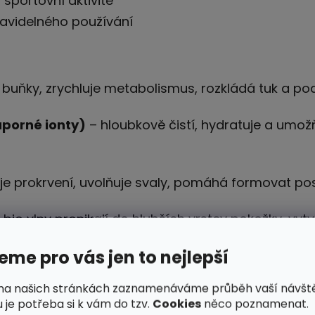
sportovní aktivitě
ravidelného používání
 buňky, zrychluje metabolismus, rozkládá tuk a pod
áporné ionty)
– hloubkově čistí, hydratuje a umož
e prokrvení, uvolňuje svaly, pomáhá formovat po
bio vlny pronikají do hlubších vrstev pokožky, vytvá
.
me pro vás jen to nejlepší
na našich stránkách zaznamenáváme průběh vaší návšt
a podporuje tvorbu kolagenu.
 je potřeba si k vám do tzv.
Cookies
něco poznamenat.