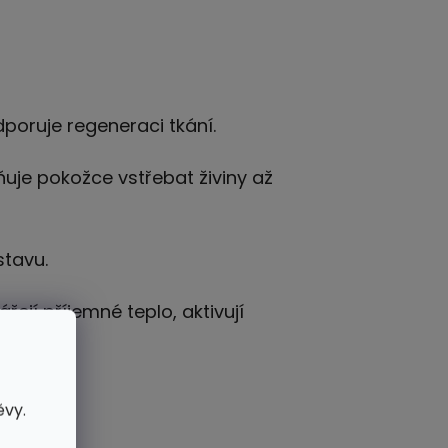
poruje regeneraci tkání.
ňuje pokožce vstřebat živiny až
stavu.
řejí příjemné teplo, aktivují
ěvy.