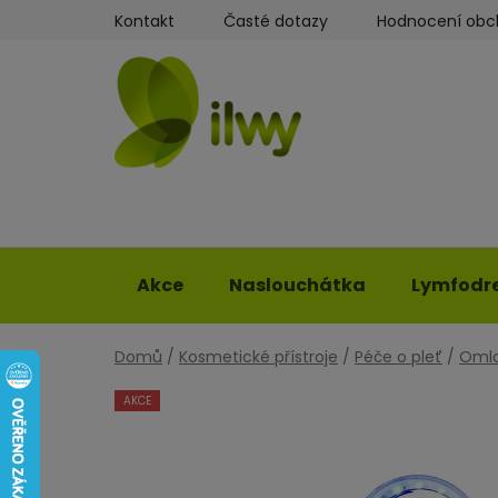
Přejít
Kontakt
Časté dotazy
Hodnocení ob
na
obsah
Akce
Naslouchátka
Lymfodr
Domů
/
Kosmetické přístroje
/
Péče o pleť
/
Omla
AKCE