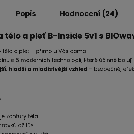
Popis
Hodnocení (24)
 tělo a pleť B-Inside 5v1 s BIOwa
o tělo a pleť – přímo u Vás doma!
nuje 5 moderních technologií, které účinně bojují p
ší, hladší a mladistvější vzhled
– bezpečně, efek
u
je kontury těla
pravků až 10×