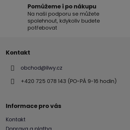
ý
Pomůžeme i po nákupu
p
Na naši podporu se můžete
i
spolehnout, kdykoliv budete
s
u
potřebovat
Z
á
Kontakt
p
a
obchod
@
ilwy.cz
t
í
+420 725 078 143 (PO-PÁ 9-16 hodin)
Informace pro vás
Kontakt
Doprava a platba