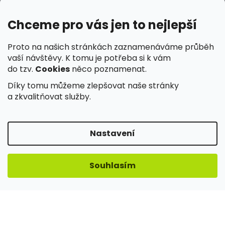
Chceme pro vás jen to nejlepší
Proto na našich stránkách zaznamenáváme průběh
✓
Spolehlivé doručení a snadné vyzvednutí
vaší návštěvy. K tomu je potřeba si k vám
do tzv.
Cookies
něco poznamenat.
Díky tomu můžeme zlepšovat naše stránky
a zkvalitňovat služby.
✓
Nakupujete v e-shopu ověřeném zákazníky
Nastavení
Souhlasím