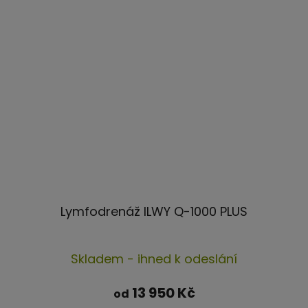
Lymfodrenáž ILWY Q-1000 PLUS
Průměrné
Skladem - ihned k odeslání
hodnocení
produktu
13 950 Kč
od