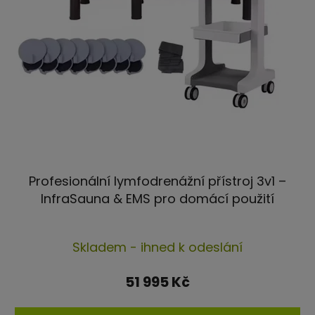
Profesionální lymfodrenážní přístroj 3v1 –
InfraSauna & EMS pro domácí použití
Průměrné
Skladem - ihned k odeslání
hodnocení
produktu
51 995 Kč
je