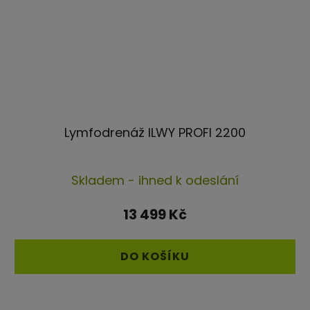
Lymfodrenáž ILWY PROFI 2200
Průměrné
Skladem - ihned k odeslání
hodnocení
produktu
13 499 Kč
je
4,5
DO KOŠÍKU
z
5