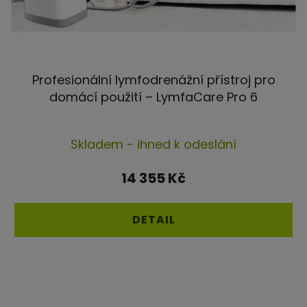
Profesionální lymfodrenážní přístroj pro
domácí použití – LymfaCare Pro 6
Průměrné
Skladem - ihned k odeslání
hodnocení
produktu
14 355 Kč
je
5,0
DETAIL
z
5
hvězdiček.