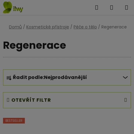
Přejít
Hledat
NÁKUP
na
KOŠÍK
obsah
Domů
/
Kosmetické přístroje
/
Péče o tělo
/
Regenerace
Regenerace
Ř
Řadit podle:
Nejprodávanější
a
z
e
OTEVŘÍT FILTR
n
í
V
p
BESTSELLER
ý
r
p