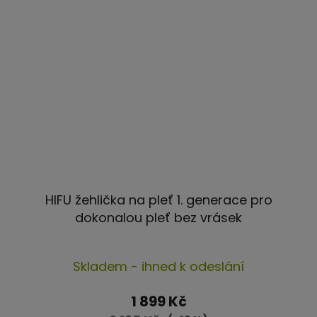
HIFU žehlička na pleť 1. generace pro
dokonalou pleť bez vrásek
Průměrné
Skladem - ihned k odeslání
hodnocení
produktu
1 899 Kč