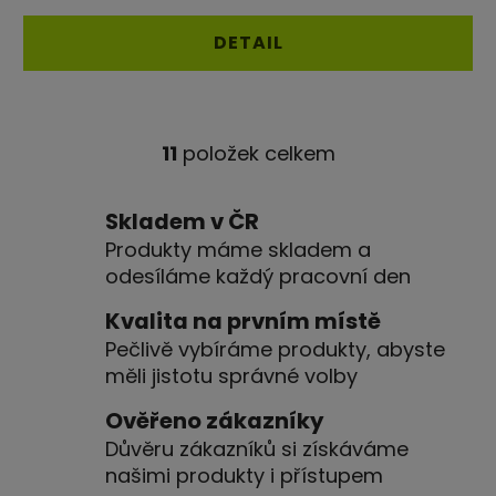
je
4,7
DETAIL
z
5
hvězdiček.
11
položek celkem
O
v
l
Skladem v ČR
á
Produkty máme skladem a
d
odesíláme každý pracovní den
a
c
Kvalita na prvním místě
í
Pečlivě vybíráme produkty, abyste
p
měli jistotu správné volby
r
v
Ověřeno zákazníky
k
Důvěru zákazníků si získáváme
y
našimi produkty i přístupem
v