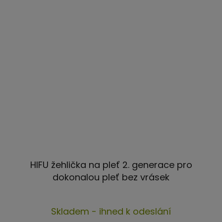
HIFU žehlička na pleť 2. generace pro
dokonalou pleť bez vrásek
Průměrné
Skladem - ihned k odeslání
hodnocení