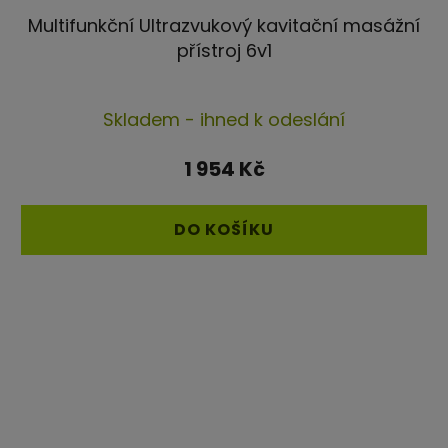
Multifunkční Ultrazvukový kavitační masážní
přístroj 6v1
Průměrné
Skladem - ihned k odeslání
hodnocení
produktu
1 954 Kč
je
4,3
DO KOŠÍKU
z
5
hvězdiček.