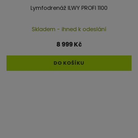
Lymfodrenáž ILWY PROFI 1100
Průměrné
Skladem - ihned k odeslání
hodnocení
produktu
8 999 Kč
je
4,4
DO KOŠÍKU
z
5
hvězdiček.