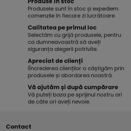
Produse în stoc
t
Produsele sunt în stoc și expediem
r
comenzile în fiecare zi lucrătoare.
o
l
Calitatea pe primul loc
u
Selectăm cu grijă produsele, pentru
l
ca dumneavoastră să aveți
l
siguranța alegerii potrivite.
i
s
Apreciat de clienți
t
îÎncrederea clienților o câștigăm prin
ă
produsele și abordarea noastră.
r
i
Vă ajutăm și după cumpărare
l
Vă puteți baza pe sprijinul nostru ori
o
r
de câte ori aveți nevoie.
S
u
Contact
b