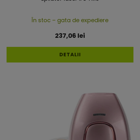
Evaluarea
În stoc – gata de expediere
medie
a
237,06 lei
produsului
este
DETALII
4,8
din
5
stele.