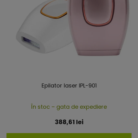
Epilator laser IPL-901
Evaluarea
În stoc – gata de expediere
medie
a
388,61 lei
produsului