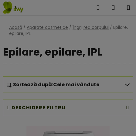
Treci
Căutare
COŞ
la
DE
conținut
Acasă
/
Aparate cosmetice
/
Îngrijirea corpului
/
Epilare,
CUMPĂ
epilare, IPL
Epilare, epilare, IPL
S
Sortează după:
Cele mai vândute
e
l
e
DESCHIDERE FILTRU
c
t
L
a
i
r