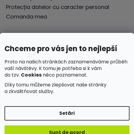
Protecția datelor cu caracter personal
Comanda mea
Chceme pro vás jen to nejlepší
Proto na našich stránkách zaznamenáváme průběh
vaší návštěvy. K tomu je potřeba si k vám
do tzv.
Cookies
něco poznamenat.
Díky tomu můžeme zlepšovat naše stránky
a zkvalitňovat služby.
Setări
Creat de Shoptet
Sunt de acord
Drepturi de autor 2026
ILWY
. Toate drepturile