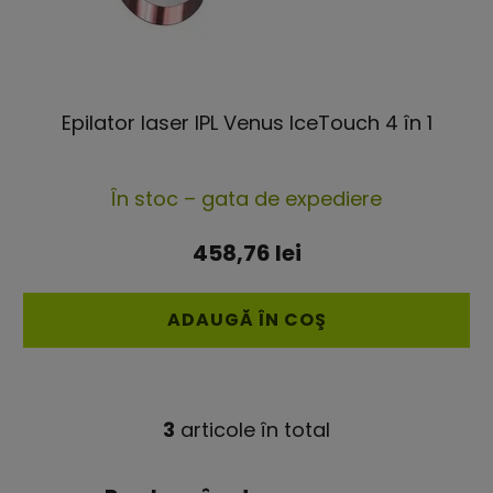
Epilator laser IPL Venus IceTouch 4 în 1
Evaluarea
În stoc – gata de expediere
medie
a
458,76 lei
produsului
este
ADAUGĂ ÎN COŞ
5,0
din
5
3
articole în total
C
stele.
o
n