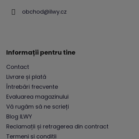
s
obchod
@
ilwy.cz
o
l
Informații pentru tine
Contact
Livrare și plată
Întrebări frecvente
Evaluarea magazinului
Vă rugăm să ne scrieți
Blog ILWY
Reclamații și retragerea din contract
Termeni și condiții