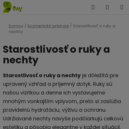
Prejsť
Hľadať
NÁKUP
na
KOŠÍK
obsah
Domov
/
Kozmetické prístroje
/
Starostlivosť o ruky a
nechty
Starostlivosť o ruky a
nechty
Starostlivosť o ruky a nechty
je dôležitá pre
upravený vzhľad a príjemný dotyk. Ruky sú
našou vizitkou a denne ich vystavujeme
mnohým vonkajším vplyvom, preto si zaslúžia
pravidelnú hydratáciu, výživu a ochranu.
Udržiavané nechty navyše podčiarkujú celkovú
estetiku a pôsobia elegantne v každej situácii.