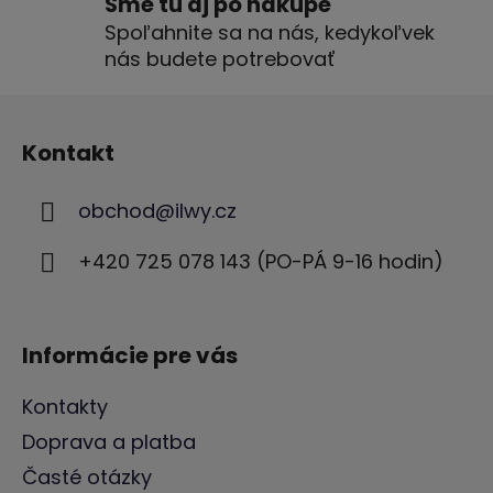
Sme tu aj po nákupe
ý
Spoľahnite sa na nás, kedykoľvek
p
nás budete potrebovať
i
s
Z
u
á
Kontakt
p
ä
obchod
@
ilwy.cz
t
i
+420 725 078 143 (PO-PÁ 9-16 hodin)
e
Informácie pre vás
Kontakty
Doprava a platba
Časté otázky