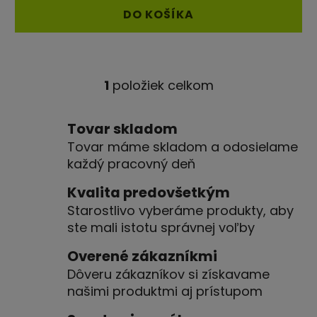
4,4
DO KOŠÍKA
z
5
hviezdičiek.
1
položiek celkom
O
v
l
Tovar skladom
á
Tovar máme skladom a odosielame
d
každý pracovný deň
a
c
Kvalita predovšetkým
i
Starostlivo vyberáme produkty, aby
e
ste mali istotu správnej voľby
p
r
Overené zákazníkmi
v
Dôveru zákazníkov si získavame
k
našimi produktmi aj prístupom
y
v