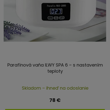
o
u
v
k
t
o
v
Parafínová vaňa ILWY SPA 6 – s nastavením
teploty
Priemerné
Skladom – ihneď na odoslanie
hodnotenie
produktu
78 €
je