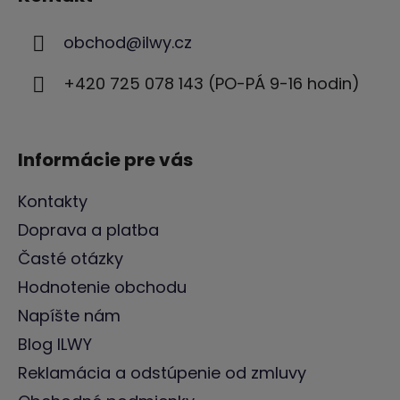
p
ä
obchod
@
ilwy.cz
t
i
+420 725 078 143 (PO-PÁ 9-16 hodin)
e
Informácie pre vás
Kontakty
Doprava a platba
Časté otázky
Hodnotenie obchodu
Napíšte nám
Blog ILWY
Reklamácia a odstúpenie od zmluvy