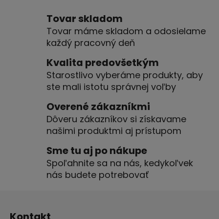
v
l
Tovar skladom
á
Tovar máme skladom a odosielame
d
každý pracovný deň
a
c
Kvalita predovšetkým
i
Starostlivo vyberáme produkty, aby
e
ste mali istotu správnej voľby
p
r
Overené zákazníkmi
v
Dôveru zákazníkov si získavame
k
našimi produktmi aj prístupom
y
v
Sme tu aj po nákupe
ý
Spoľahnite sa na nás, kedykoľvek
p
nás budete potrebovať
i
s
Z
u
á
Kontakt