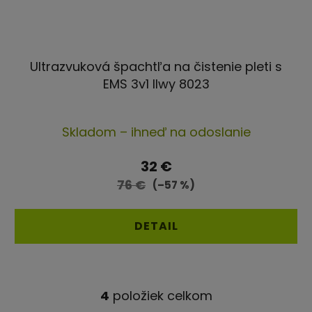
Ultrazvuková špachtľa na čistenie pleti s
EMS 3v1 Ilwy 8023
Priemerné
Skladom – ihneď na odoslanie
hodnotenie
produktu
32 €
je
76 €
(–57 %)
4,0
z
DETAIL
5
hviezdičiek.
4
položiek celkom
O