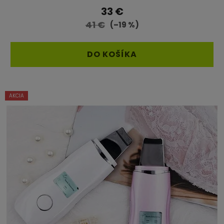
33 €
41 €
(–19 %)
DO KOŠÍKA
AKCIA