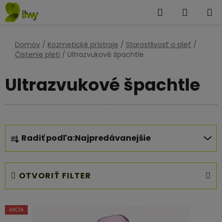
Prejsť
Hľadať
NÁKUP
na
KOŠÍK
obsah
Domov
/
Kozmetické prístroje
/
Starostlivosť o pleť
/
Čistenie pleti
/
Ultrazvukové špachtle
Ultrazvukové špachtle
R
Radiť podľa:
Najpredávanejšie
a
d
e
OTVORIŤ FILTER
n
i
V
e
AKCIA
ý
p