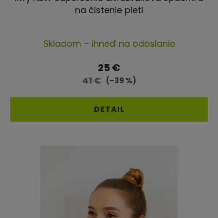
na čistenie pleti
Priemerné
Skladom – ihneď na odoslanie
hodnotenie
produktu
25 €
je
41 €
(–39 %)
5,0
z
DETAIL
5
hviezdičiek.