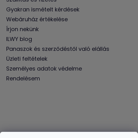
Gyakran ismételt kérdések
Webáruház értékelése
Írjon nekünk
ILWY blog
Panaszok és szerződéstől való elállás
Üzleti feltételek
Személyes adatok védelme
Rendelésem