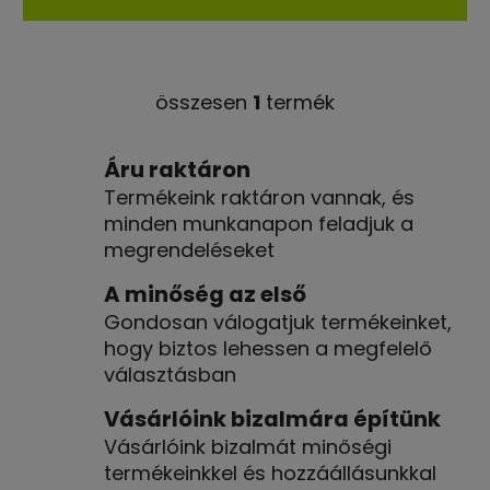
ből
4,4
csillag.
összesen
1
termék
L
i
s
Áru raktáron
t
Termékeink raktáron vannak, és
a
minden munkanapon feladjuk a
i
megrendeléseket
r
á
A minőség az első
n
Gondosan válogatjuk termékeinket,
y
hogy biztos lehessen a megfelelő
í
választásban
t
á
Vásárlóink bizalmára építünk
s
Vásárlóink bizalmát minőségi
e
l
termékeinkkel és hozzáállásunkkal